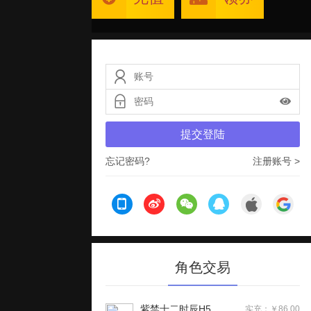
提交登陆
忘记密码?
注册账号 >
角色交易
紫禁十二时辰H5
实充：￥86.00