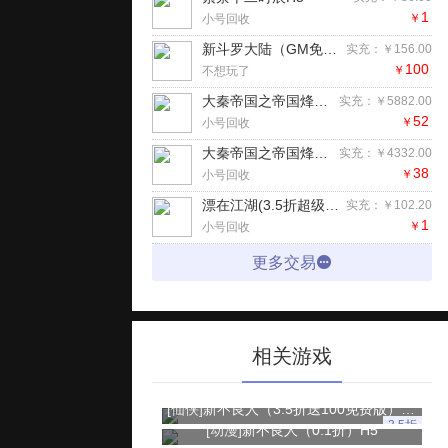
1
￥
小号回收
新斗罗大陆（GM免费版）手游
实充：￥156.00
100
￥
不想玩了
大秦帝国之帝国烽烟（七日登录侠女同游）手游
实充：￥5882.00
52
￥
小号回收
大秦帝国之帝国烽烟（七日登录侠女同游）手游
实充：￥4332.00
38
￥
小号回收
漂在江湖(3.5折超级返利版)H5
实充：￥102.20
1
￥
小号回收
更多交易
相关游戏
[仙侠]
新不良人（3.5折送100免费版）手游
3.5折
[动漫]
新不良人（0.1折）H5