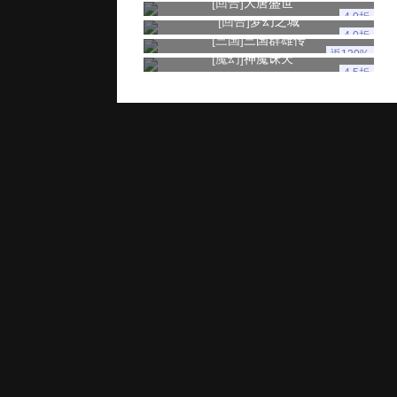
[回合]
大唐盛世
4.0折
[回合]
梦幻之城
4.0折
[三国]
三国群雄传
返120%
[魔幻]
神魔诛天
4.5折
玩家服务
推广奖励
家长监控
用户协议
健康游戏忠告：抵制不良游戏 拒绝盗版游戏 注意自我保护 