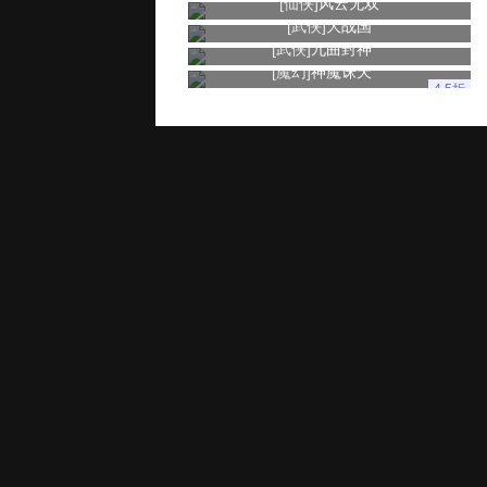
[仙侠]
风云无双
[武侠]
大战国
[武侠]
九曲封神
[魔幻]
神魔诛天
4.5折