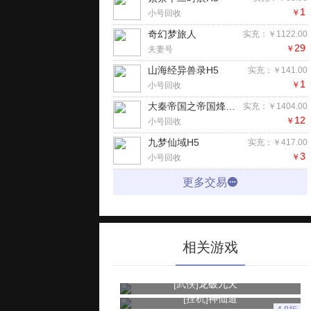
1
￥
小号回收
奇幻梦旅人
实充：￥1122.00
29
￥
夫妻号
山海经异兽录H5
实充：￥141.00
1
￥
小号回收
大秦帝国之帝国烽烟（七日登录侠女同游）手游
实充：￥1404.00
12
￥
小号回收
九梦仙域H5
实充：￥417.00
3
￥
小号回收
更多交易
相关游戏
[武侠]
龙破九天
[挂机]
神仙道
4.8折