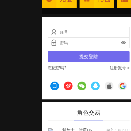
提交登陆
忘记密码?
注册账号 >
角色交易
紫禁十二时辰H5
实充：￥86.00