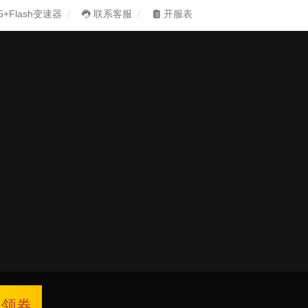
5+Flash变速器
联系客服
开服表
领券