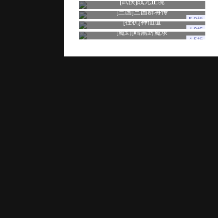
[武侠]
战无止境
[三国]
三国群将传
5.0折
[挂机]
神仙道
4.8折
[魔幻]
暗黑封魔录
4.5折
玩家服务
推广奖励
家长监控
用户协议
健康游戏忠告：抵制不良游戏 拒绝盗版游戏 注意自我保护 