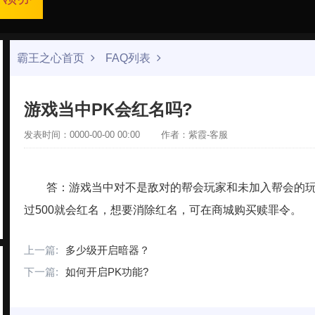
霸王之心首页
FAQ列表
游戏当中PK会红名吗?
发表时间：0000-00-00 00:00
作者：紫霞-客服
答：游戏当中对不是敌对的帮会玩家和未加入帮会的玩
过500就会红名，想要消除红名，可在商城购买赎罪令。
上一篇:
多少级开启暗器？
下一篇:
如何开启PK功能?