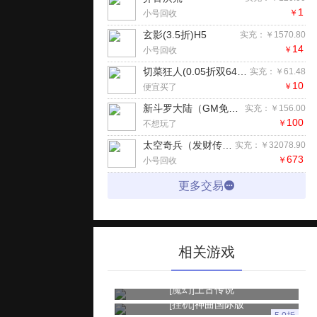
1
￥
小号回收
玄影(3.5折)H5
实充：￥1570.80
14
￥
小号回收
切菜狂人(0.05折双6480代金劵)H5
实充：￥61.48
10
￥
便宜买了
新斗罗大陆（GM免费版）手游
实充：￥156.00
100
￥
不想玩了
太空奇兵（发财传奇3.5折）手游
实充：￥32078.90
673
￥
小号回收
更多交易
相关游戏
[魔幻]
上古传说
[挂机]
神曲国际版
5.0折