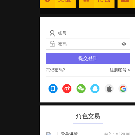
提交登陆
忘记密码?
注册账号 >
角色交易
异兽洪荒
实充：￥120.00