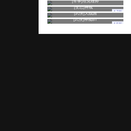
[军事]
坦克雄师
[变态]
神戒
4.7折
[武侠]
大战国
[武侠]
神戒BT
4.5折
玩家服务
推广奖励
家长监控
用户协议
健康游戏忠告：抵制不良游戏 拒绝盗版游戏 注意自我保护 