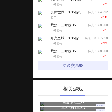
2
￥
小号回收
灵武世界（0.05折打金版）
实充：￥45.92
10
￥
卖了
紫禁十二时辰H5
实充：￥86.00
1
￥
小号回收
月光之城（0.05折98元真买断版）H5
实充：￥3672.58
33
￥
小号回收
紫禁十二时辰H5
实充：￥86.00
1
￥
小号回收
更多交易
相关游戏
[回合]
梦幻之城
4.0折
[三国]
热血三国3
4.8折