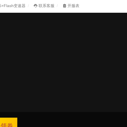
5+Flash变速器
联系客服
开服表
领券