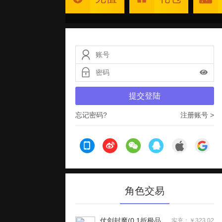
提交登陆
忘记密码?
注册账号 >
角色交易
仗剑封魔(0.1折极品侠客任选)H5
实充：￥323.02