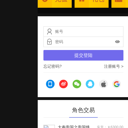
提交登陆
忘记密码?
注册账号 >
角色交易
大秦帝国之帝国烽烟（七日登录侠女同游）手游
实充：￥6300.00