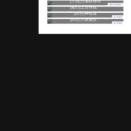
[三国]
三国群雄传
返120%
[魔幻]
上古传说
[回合]
神仙道
4.8折
[回合]
大唐盛世
4.0折
玩家服务
推广奖励
家长监控
用户协议
健康游戏忠告：抵制不良游戏 拒绝盗版游戏 注意自我保护 