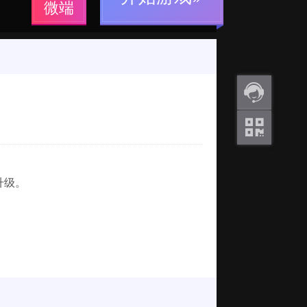
微端
返利
咨询
关注
微信
升级。