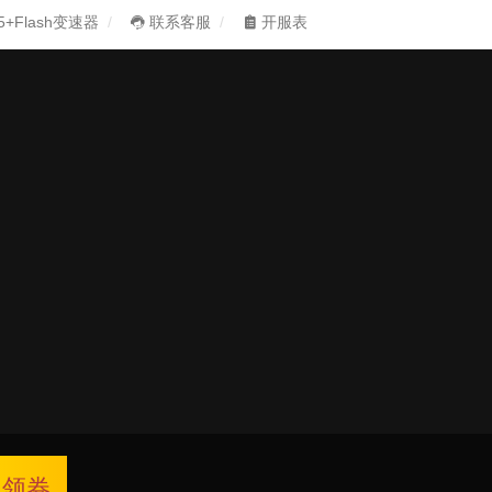
5+Flash变速器
联系客服
开服表
领券