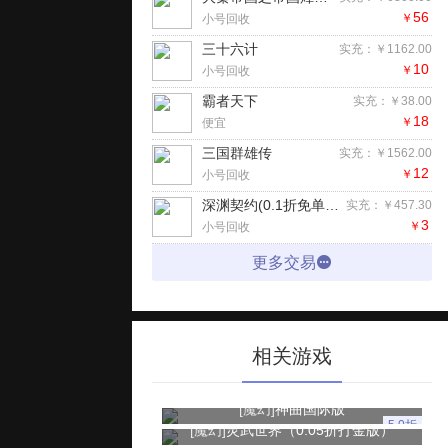
56
￥
小号回收
三十六计
实充：￥1162.00
10
￥
小号回收
霸者天下
实充：￥38.00
18
￥
便宜
三国群雄传
实充：￥1562.00
12
￥
小号回收
深渊契约(0.1折免单版)H5
实充：￥457.30
3
￥
小号回收
更多交易
相关游戏
[魔幻]
神曲国际版
5.0折
[魔幻]
灵武世界（0.05折打金版）