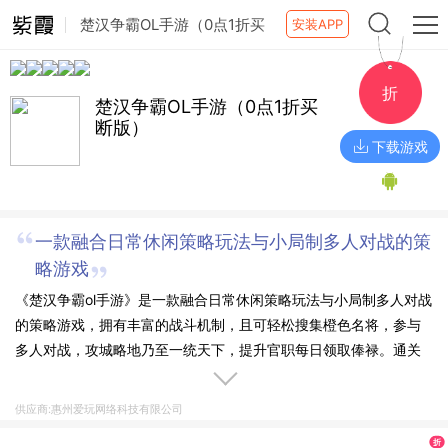
楚汉争霸OL手游（0点1折买
安装APP
断版）
折
楚汉争霸OL手游（0点1折买
断版）
下载游戏
一款融合日常休闲策略玩法与小局制多人对战的策
略游戏
《楚汉争霸ol手游》是一款融合日常休闲策略玩法与小局制多人对战
的策略游戏，拥有丰富的战斗机制，且可轻松搜集橙色名将，参与
多人对战，攻城略地乃至一统天下，提升官职每日领取俸禄。通关
剧情挑战可持续轻松获得挂机税收奖励，还可参与演武试炼、每日
战役、竞技场等多种挑战玩法。
供应商:惠州爱玩网络科技有限公司
折