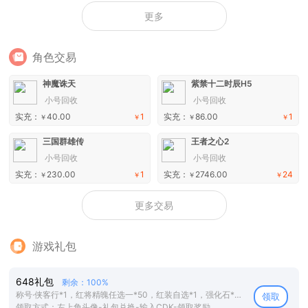
更多
角色交易
神魔诛天
紫禁十二时辰H5
小号回收
小号回收
实充：
40.00
1
实充：
86.00
1
￥
￥
￥
￥
三国群雄传
王者之心2
小号回收
小号回收
实充：
230.00
1
实充：
2746.00
24
￥
￥
￥
￥
更多交易
游戏礼包
648礼包
剩余：100%
称号·侠客行*1，红将精魄任选一*50，红装自选*1，强化石*500，高级经验书*10
领取
领取方式：左上角头像-礼包兑换-输入CDK-领取奖励