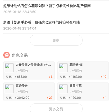
超维计划钻石怎么花最划算？新手必看高性价比消费指南
2026-01-18 23:42:50
超维计划新手必看：最强岗位选择与阵容搭配指南
2026-01-18 23:34:04
更多
角色交易
大秦帝国之帝国烽烟（七日登录侠女同游）手游
花语卷H5
小号回收
小号回收
实充：
688.00
6
实充：
1167.00
10
￥
￥
￥
￥
原始传奇
异兽洪荒
小号回收
小号回收
实充：
3042.00
27
实充：
120.00
1
￥
￥
￥
￥
更多交易