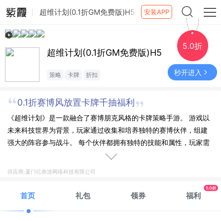
超维计划(0.1折GM免费版)H5
安装APP
5.0折
超维计划(0.1折GM免费版)H5
秒开进入
策略
卡牌
折扣
0.1折赛博风放置卡牌千抽福利
《超维计划》是一款融合了赛博朋克风格的卡牌策略手游。 游戏以
未来科技世界为背景，玩家通过收集和培养独特的赛博伙伴，组建
强大的阵容参与战斗。 每个伙伴都拥有独特的技能和属性，玩家需
要灵活搭配阵容，在精美的赛博朋克画风下，体验紧张刺激的卡牌
对决。 除了丰富的剧情主线外，大量成长系统和趣味的活动玩法也
供应商:厦门亿叁游网络科技有限公司
等待着玩家的探索。
5.0折
首页
礼包
领券
福利