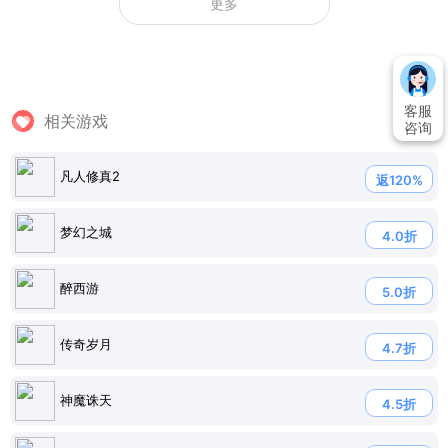
更多
客服
相关游戏
咨询
凡人修真2
返120%
梦幻之城
4.0折
醉西游
5.0折
传奇岁月
4.7折
神魔诛天
4.5折