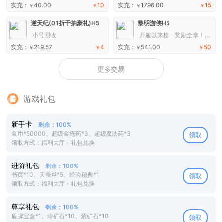
实充：
40.00
10
实充：
1796.00
15
￥
￥
￥
￥
逆天纪(0.1折千抽豪礼)H5
黎明游侠H5
小号回收
开服以来榜一奖励全拿！换游玩！拿去
实充：
219.57
4
实充：
541.00
50
￥
￥
￥
￥
更多交易
游戏礼包
新手卡
剩余：100%
金币*50000、超级金疮药*3、超级魔法药*3
领取
领取方式：福利大厅 - 礼包兑换
进阶礼包
剩余：100%
书页*10、天蚕丝*5、经验秘典*1
领取
领取方式：福利大厅 - 礼包兑换
尊享礼包
剩余：100%
盾牌宝盒*1、绿矿石*10、紫矿石*10
领取