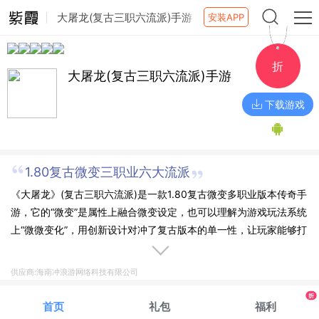
大屠龙(复古三职六流派)手游
安装APP
折
大屠龙(复古三职六流派)手游
下载游戏
1.80复古微变三职业六大流派
《大屠龙》(复古三职六流派)是一款1.80复古微变多职业版本传奇手
游，它的“微变”是属性上融合微变设定，也可以理解为游戏玩法系统
上“微微变化”，用创新设计对冲了复古版本的单一性，让玩家能够打
得更爽。其中六大流派包括：战士的攻速真伤流剑圣、爆发烈火流
狂战；法师的召唤控制流冰法、爆发团战流雷法；道士的双宝宝流
供应商:海南冲浪游网络科技有限公司
兽道、爆发火符流符道；游戏内除了熟悉的微变套装加成外，还有
折
天赋系统、成长盾牌、配饰、武器锻造、宝石镶嵌等玩法，激战沙
首页
礼包
福利
城自然也必不可少，散人追梦热血铸就新传奇，快来加入吧。