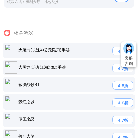
领取方式：福利大厅 - 礼包兑换
相关游戏
大屠龙(攻速神器无限刀)手游
4.7折
客服
咨询
大屠龙(追梦江湖沉默)手游
4.7折
裁决战歌BT
4.5折
梦幻之城
4.0折
倾国之怒
4.7折
兽厂大佬
4.7折