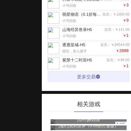
3
￥
小号回收
萌星物语（0.1折每天送9999）H5
实充：￥1000.00
9
￥
小号回收
山海经异兽录H5
实充：￥141.00
1
￥
小号回收
逐鹿皇城-H5
实充：￥28544.00
2888
￥
脱坑，来人接手
紫禁十二时辰H5
实充：￥86.00
1
￥
小号回收
更多交易
相关游戏
[动作]
醉西游
5.0折
[魔幻]
灵武世界（0.05折打金版）