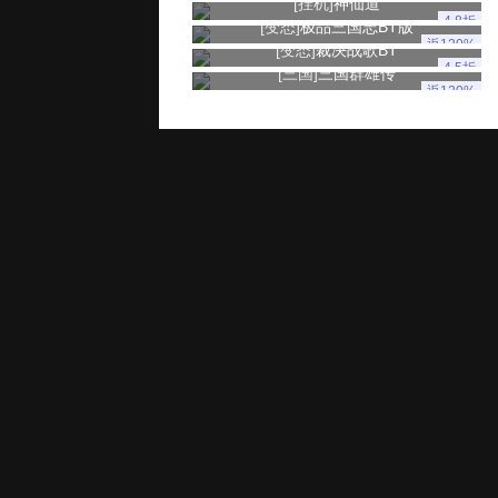
[挂机]
神仙道
4.8折
[变态]
极品三国志BT版
返120%
[变态]
裁决战歌BT
4.5折
[三国]
三国群雄传
返120%