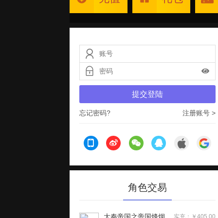
提交登陆
忘记密码?
注册账号 >
角色交易
大秦帝国之帝国烽烟（七日登录侠女同游）手游
实充：￥405.00