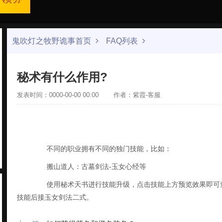
鬼吹灯之牧野诡事首页
FAQ列表
秘术有什么作用?
发表时间：0000-00-00 00:00
作者：紫霞-客服
不同的职业拥有不同的独门技能，比如：
搬山道人：古墓剑法
-
玉女心经等
使用秘术天书进行技能升级，点击技能上方预览效果即可查
技能后接玉女剑法二式。