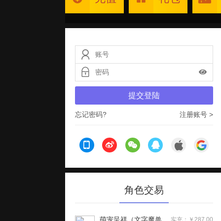
提交登陆
忘记密码?
注册账号 >
角色交易
萌宠呈祥（文字魔兽）H5
实充：￥287.00