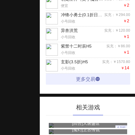
2
￥
便宜
冲锋小勇士(0.1折日送648)手游
实充：￥294.00
2
￥
小号回收
异兽洪荒
实充：￥120.00
1
￥
小号回收
紫禁十二时辰H5
实充：￥86.00
1
￥
小号回收
玄影(3.5折)H5
实充：￥1570.80
14
￥
小号回收
更多交易
相关游戏
[回合]
大唐盛世
4.0折
[魔幻]
上古传说