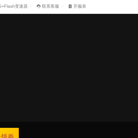
5+Flash变速器
联系客服
开服表
领券