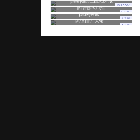
[策略]
极品三国志BT版
返120%
[回合]
梦幻飞仙
5.0折
[武侠]
神戒
4.7折
[武侠]
兽厂大佬
4.7折
玩家服务
推广奖励
家长监控
用户协议
健康游戏忠告：抵制不良游戏 拒绝盗版游戏 注意自我保护 