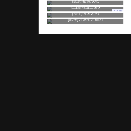
[变态]
猎魔战纪
[三国]
热血三国3
4.8折
[动作]
倾国之怒
[武侠]
刀剑笑之霸刀
玩家服务
推广奖励
家长监控
用户协议
健康游戏忠告：抵制不良游戏 拒绝盗版游戏 注意自我保护 