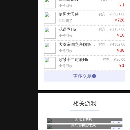
1
￥
小号回收
暗黑大天使
实充：￥2921.00
728
￥
忙起来了
花语卷H5
实充：￥1167.00
10
￥
小号回收
大秦帝国之帝国烽烟（七日登录侠女同游）手游
实充：￥4332.00
38
￥
小号回收
紫禁十二时辰H5
实充：￥86.00
1
￥
小号回收
更多交易
相关游戏
[变态]
神戒
4.7折
[魔幻]
神魔诛天
4.5折