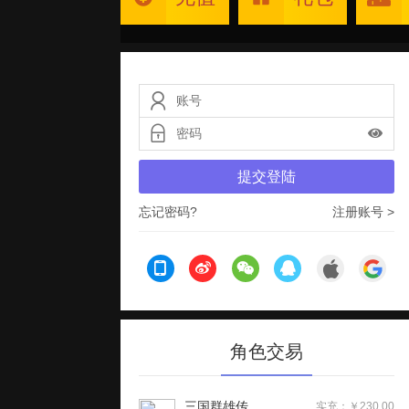
提交登陆
忘记密码?
注册账号 >
角色交易
三国群雄传
实充：￥230.00