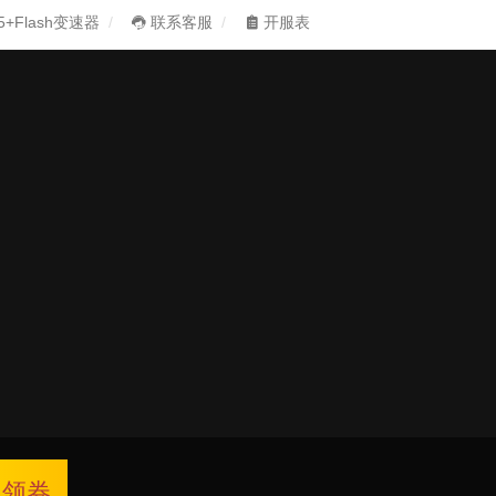
5+Flash变速器
联系客服
开服表
领券