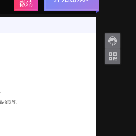
微端
返利
咨询
关注
微信
。
品拾取等。