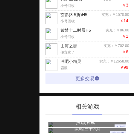
3
￥
小号回收
玄影(3.5折)H5
实充：￥1570.80
14
￥
小号回收
紫禁十二时辰H5
实充：￥86.00
1
￥
小号回收
山河之志
实充：￥702.00
6
￥
便宜卖了
冲吧小精灵
实充：￥12658.00
99
￥
霸服
更多交易
相关游戏
[变态]
神戒
4.7折
[策略]
三十六计
返120%