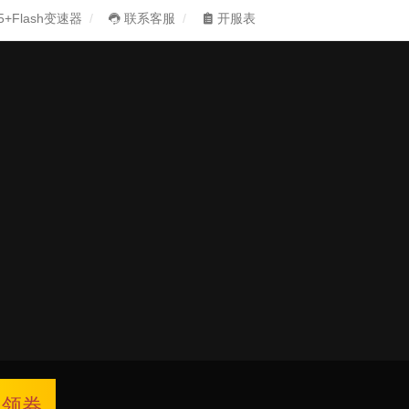
5+Flash变速器
联系客服
开服表
领券