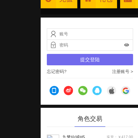
提交登陆
忘记密码?
注册账号 >
角色交易
九梦仙域H5
实充：￥417.00