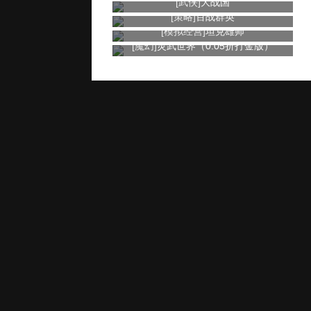
[武侠]
大战国
[策略]
百战群英
[模拟经营]
坦克雄师
[魔幻]
灵武世界（0.05折打金版）
玩家服务
推广奖励
家长监控
用户协议
健康游戏忠告：抵制不良游戏 拒绝盗版游戏 注意自我保护 