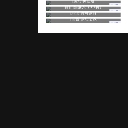
[魔幻]
神仙道
4.8折
[折扣]
熊猫人（0.1折）
4.5折
[武侠]
传奇岁月
[回合]
梦幻之城
4.0折
玩家服务
推广奖励
家长监控
用户协议
健康游戏忠告：抵制不良游戏 拒绝盗版游戏 注意自我保护 