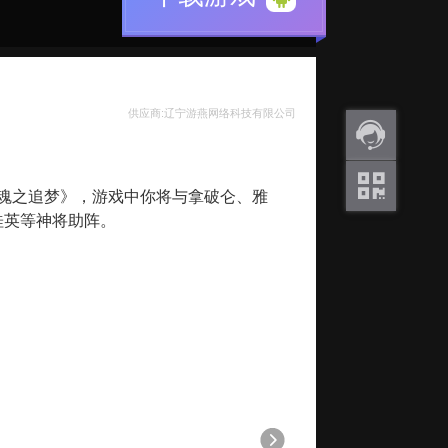
供应商:辽宁游燕网络科技有限公司
返利
魂之追梦》，游戏中你将与拿破仑、雅
咨询
桂英等神将助阵。
关注
微信