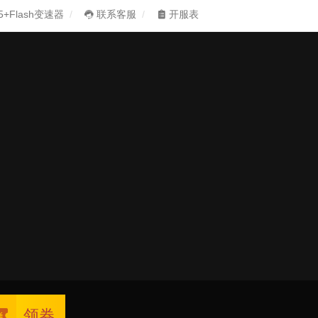
5+Flash变速器
联系客服
开服表
领券