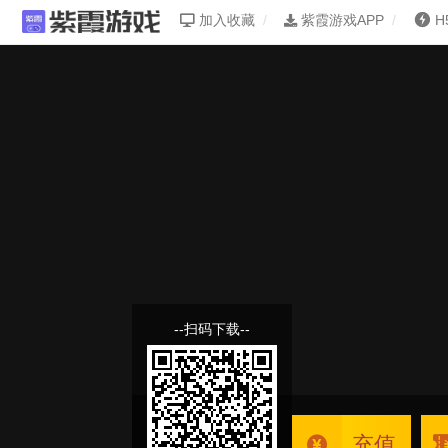
加入收藏
紫霞游戏APP
H
--扫码下载--
充值