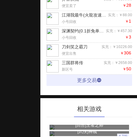
28
￥
便宜卖了
江湖我最牛(火龍攻速二合一)手游
实充：￥88.00
1
￥
小号回收
深渊契约(0.1折免单版)H5
实充：￥457.30
3
￥
小号回收
刀剑笑之霸刀
实充：￥10226.00
306
￥
便宜出售
三国群将传
实充：￥2658.00
50
￥
新区号
更多交易
相关游戏
[回合]
王者之师
[武侠]
神戒
4.7折