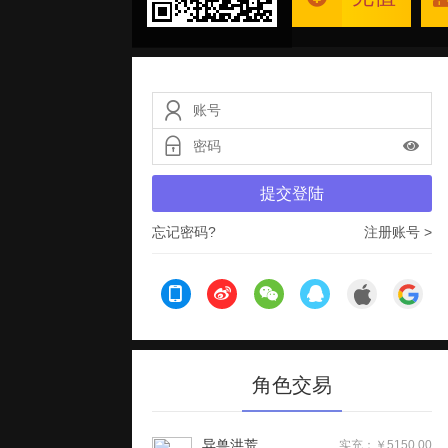
提交登陆
忘记密码?
注册账号 >
角色交易
异兽洪荒
实充：￥5150.00