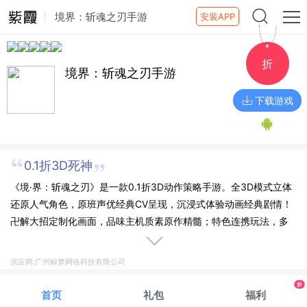
境界：斩魂之刃手游
安装APP
折
境界：斩魂之刃手游
下载游戏
0.1折3D死神
《境·界：斩魂之刃》是一款0.1折3D动作策略手游。全3D模式立体
还原人气角色，原班声优经典CV呈现，沉浸式体验动画经典剧情！
卍解大招定制化画面，品味主机质素原作精髓；特色连携玩法，多
角色互动连击升级；番队集结，共同讨伐击杀大虚，灵压全开重燃
战斗热情！
供应商:广州鲸梦网络科技有限公司
折
首页
礼包
福利