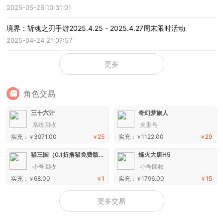
2025-05-26 10:31:01
境界：斩魂之刃手游2025.4.25 - 2025.4.27周末限时活动
2025-04-24 21:07:57
更多
角色交易
三十六计
奇幻梦旅人
系统回收
夫妻号
实充：
3971.00
25
实充：
1122.00
29
￥
￥
￥
￥
猫三国（0.1折撸猫免费版）H5
烽火大唐H5
小号回收
小号回收
实充：
68.00
1
实充：
1796.00
15
￥
￥
￥
￥
更多交易