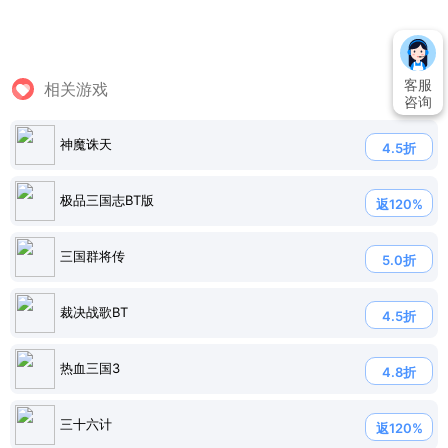
客服
相关游戏
咨询
神魔诛天
4.5折
极品三国志BT版
返120%
三国群将传
5.0折
裁决战歌BT
4.5折
热血三国3
4.8折
三十六计
返120%