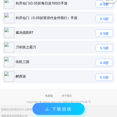
剑开仙门(0.05折每日送1000)手游
4.5折
剑开仙门（0.05折双倍代金伴我行）手游
4.5折
裁决战歌BT
4.5折
刀剑笑之霸刀
5.5折
街机三国
4.9折
醉西游
5.0折
电脑版
关于我们
Copyright © game.zixia.com 国新出审[2020]1536 号
下载游戏
琼网文[2019]2375-206号
琼ICP备2023004832号
海南溪谷科技有限公司