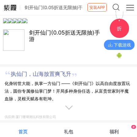
剑开仙门(0.05折送无限抽)手
安装APP
游
折
剑开仙门(0.05折送无限抽)手
游
下载游戏
执仙门，山海放置爽飞升
化身转世大能，执掌一方仙门 ——《剑开仙门》以高自由度放置玩
法，圆你专属修仙掌门梦！开局多种身份任选，从富贵世家到半魔
血脉，灵根天赋各有乾坤。​
供应商:厦门珊瑚潮玩科技有限公司
折
首页
礼包
福利