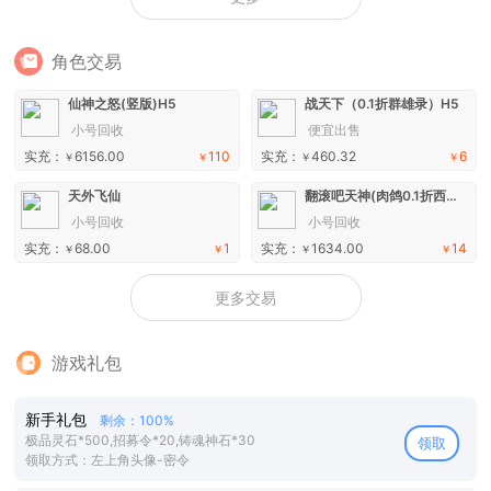
角色交易
仙神之怒(竖版)H5
战天下（0.1折群雄录）H5
小号回收
便宜出售
实充：
6156.00
110
实充：
460.32
6
￥
￥
￥
￥
天外飞仙
翻滚吧天神(肉鸽0.1折西游塔防)H5
小号回收
小号回收
实充：
68.00
1
实充：
1634.00
14
￥
￥
￥
￥
更多交易
游戏礼包
新手礼包
剩余：100%
极品灵石*500,招募令*20,铸魂神石*30
领取
领取方式：左上角头像-密令