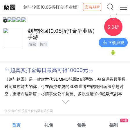
剑与轮回(0.05折打金毕业版)
安装APP
手游
5.0折
剑与轮回(0.05折打金毕业版)
手游
下载游戏
冒险
折扣
超真实打金每日最高可得10000元
《剑与轮回》是一款次世代3DMMO轮回幻想手游，被命运眷顾掌握
时间操控能力的你，可在颜控专属的3D新世界中的轮回玩法穿越时
空，重谱命运新篇；尽情享受公平竟技、多职业进阶和超欧气副本
等多元精彩，不同身世的BOSS已在堕落之境等待着强者的审判，即
刻出发，开启轮回的冒险之旅吧！
供应商:广州乐起文化传播有限公司
5.0折
首页
礼包
领券
福利