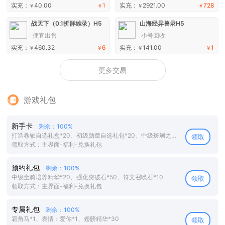
实充：
40.00
1
实充：
2921.00
728
￥
￥
￥
￥
战天下（0.1折群雄录）H5
山海经异兽录H5
便宜出售
小号回收
实充：
460.32
6
实充：
141.00
1
￥
￥
￥
￥
更多交易
游戏礼包
新手卡
剩余：100%
打造卷轴自选礼盒*20、初级勋章自选礼包*20、中级斑斓之羽*50
领取
领取方式：主界面-福利-兑换礼包
预约礼包
剩余：100%
中级坐骑培养精华*20、强化突破石*50、符文召唤石*10
领取
领取方式：主界面-福利-兑换礼包
专属礼包
剩余：100%
霜角马*1、表情：爱你*1、翅膀精华*30
领取