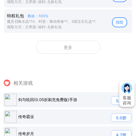
领取方式：主界面-福利-兑换礼包
特权礼包
剩余：100%
魔灵召唤水晶*10、时装：舞动青春*1、3级宝石礼盒*1
领取
领取方式：主界面-福利-兑换礼包
更多
相关游戏
客服
剑与轮回(0.05折刷充免费版)手游
5.0折
咨询
传奇霸业
5.0折
传奇岁月
4.7折