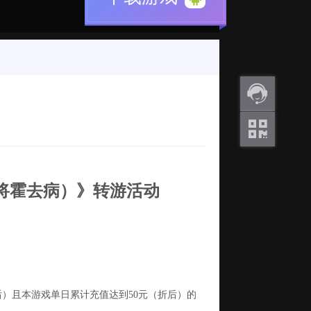
返利
咨询
关注
微信
神将霍去病）》
转游活动
折后）且本游戏单日累计充值达到
50
元（折后）的