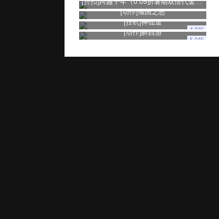
[折扣]
跨越千年（0.05折暑期双倍代金版）手游
[动作]
倾国之怒
[挂机]
神仙道
4.8折
[动作]
醉西游
5.0折
玩家服务
推广奖励
家长监控
用户协议
健康游戏忠告：抵制不良游戏 拒绝盗版游戏 注意自我保护 