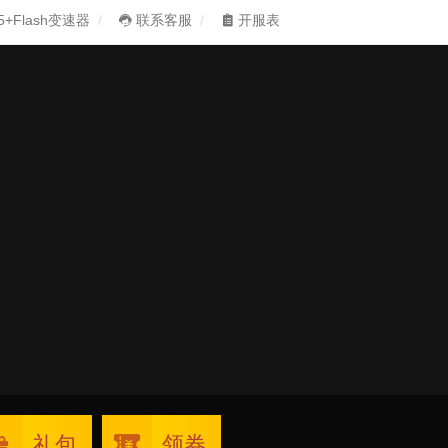
5+Flash变速器
联系客服
开服表
礼包
领券