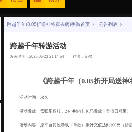
跨越千年(0.05折送神将霍去病)手游首页
公告列表
跨越千年转游活动
发表时间：2025-06-23 21:14:54
作者：莞尔
《跨越千年（
0.05折开局送
活动时间：
永久
活动发放：需联系客服，
24小时内
礼包码发放（节假日顺延）
活动内容：原平台其他游戏（单款）累计充值达到
100元（