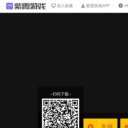
加入收藏
紫霞游戏APP
H
--扫码下载--
充值