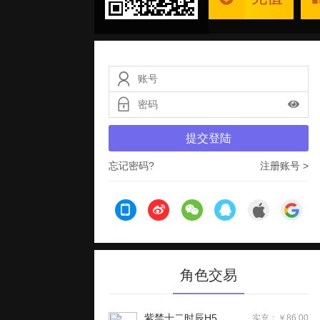
提交登陆
忘记密码?
注册账号 >
角色交易
紫禁十二时辰H5
实充：￥86.00