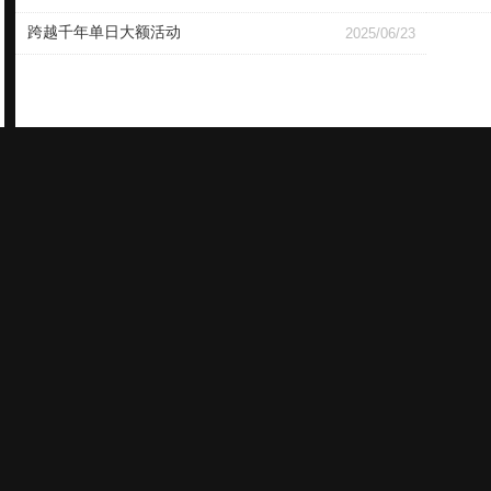
跨越千年单日大额活动
2025/06/23
谨防受骗上当 适度游戏益脑 沉迷游戏伤身 合理安排时间 享受健康生活 适龄提示：适