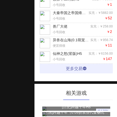
1
￥
小号回收
大秦帝国之帝国烽烟（七日登录侠女同游）手游
实充：￥5882.00
52
￥
小号回收
兽厂大佬
实充：￥258.00
2
￥
小号回收
异兽在山海(0.1萌宠仙侠高爆版)H5
实充：￥956.74
11
￥
便宜得很
仙神之怒(竖版)H5
实充：￥6156.00
147
￥
小号回收
更多交易
相关游戏
[历史]
跨越千年H5
返130%
[三国]
跨越千年（0.05折双倍代金畅玩版）手游