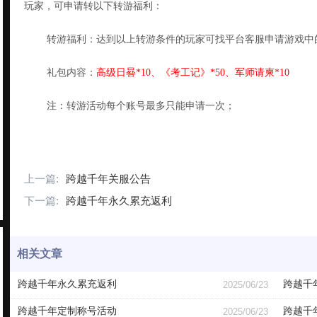
玩家，可申请转以下转游福利：
转游福利：达到以上转游条件的玩家可找平台客服申请游戏中
礼包内容：
高级日晷
*
10
、《
考工记》
*
50
、
军师请柬
*
10
注：转游活动每个账号最多只能申请一次；
上一篇:
跨越千年关服公告
下一篇:
跨越千年永久累充返利
相关文章
跨越千年永久累充返利
跨越千
2025/06/23
跨越千年定制称号活动
跨越千
2025/06/23