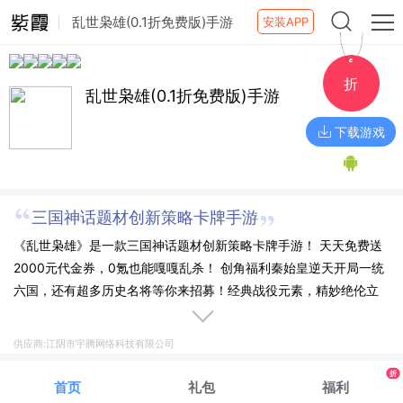
乱世枭雄(0.1折免费版)手游
安装APP
折
乱世枭雄(0.1折免费版)手游
下载游戏
三国神话题材创新策略卡牌手游
《乱世枭雄》是一款三国神话题材创新策略卡牌手游！ 天天免费送
2000元代金券，0氪也能嘎嘎乱杀！ 创角福利秦始皇逆天开局一统
六国，还有超多历史名将等你来招募！经典战役元素，精妙绝伦立
绘，酷炫霸气技能，轻松享受萌版三国的乐趣。乱世出英雄，谱写
新传奇！
供应商:江阴市宇腾网络科技有限公司
折
首页
礼包
福利