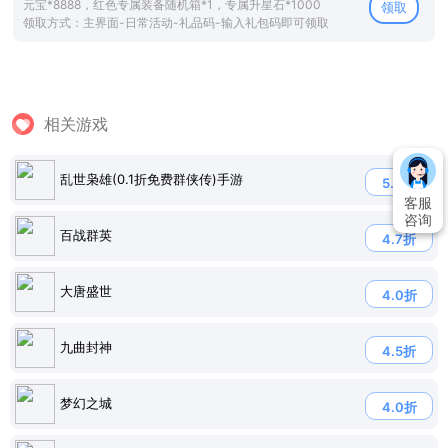
元宝*8888，红色专属装备随机箱*1，专属升星石*1000
领取
领取方式：主界面-日常活动-礼品码-输入礼包码即可领取
相关游戏
乱世枭雄(0.1折免费群侠传)手游
5.0折
客服
咨询
百战群英
4.7折
大唐盛世
4.0折
九曲封神
4.5折
梦幻之城
4.0折