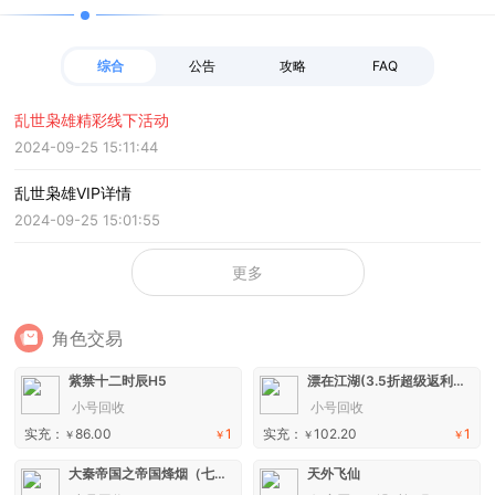
综合
公告
攻略
FAQ
乱世枭雄精彩线下活动
2024-09-25 15:11:44
乱世枭雄VIP详情
2024-09-25 15:01:55
更多
角色交易
紫禁十二时辰H5
漂在江湖(3.5折超级返利版)H5
小号回收
小号回收
实充：
86.00
1
实充：
102.20
1
￥
￥
￥
￥
大秦帝国之帝国烽烟（七日登录侠女同游）手游
天外飞仙