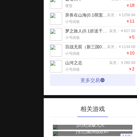
18
￥
便宜
异兽在山海(0.1萌宠仙侠高爆版)H5
实充：￥1256.84
11
￥
小号回收
梦之旅人(0.1折送千抽)手游
实充：￥627.00
5
￥
小号回收
百战无双（新三国0.05折每天送1万）手游
实充：￥1134.00
10
￥
小号回收
山河之志
实充：￥280.00
2
￥
小号回收
更多交易
相关游戏
[武侠]
龙破九天
[变态]
裁决战歌BT
4.5折