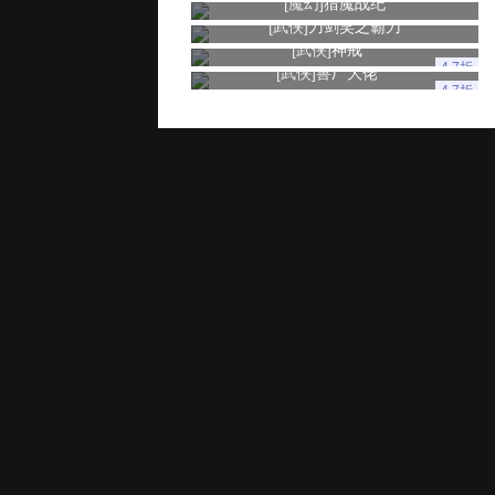
[魔幻]
猎魔战纪
[武侠]
刀剑笑之霸刀
[武侠]
神戒
4.7折
[武侠]
兽厂大佬
4.7折