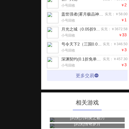
2
￥
小号回收
盖世强者(雾月极品神器)手游
实充：￥58.00
1
￥
小号回收
月光之城（0.05折98元真买断版）H5
实充：￥3672.58
33
￥
小号回收
号令天下2（三国0.05折买断版）手游
实充：￥346.50
3
￥
小号回收
深渊契约(0.1折免单版)H5
实充：￥457.30
3
￥
小号回收
更多交易
相关游戏
[武侠]
刀剑笑之霸刀
[武侠]
传奇岁月