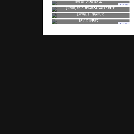
[回合]
大唐盛世
4.0折
[策略]
权力的游戏·凛冬将至
[策略]
百战群英
[武侠]
神戒
4.7折