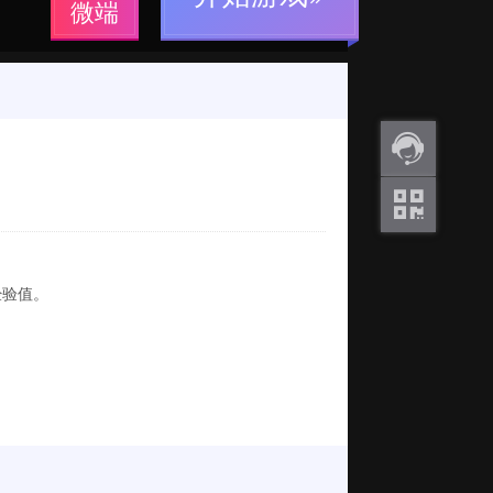
微端
返利
咨询
关注
微信
经验值。