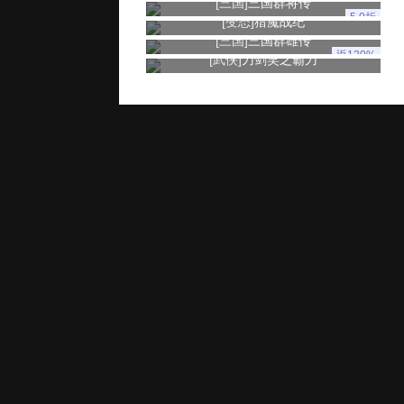
[三国]
三国群将传
5.0折
[变态]
猎魔战纪
[三国]
三国群雄传
返120%
[武侠]
刀剑笑之霸刀
玩家服务
推广奖励
家长监控
用户协议
健康游戏忠告：抵制不良游戏 拒绝盗版游戏 注意自我保护 