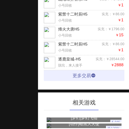
1
￥
小号回收
紫禁十二时辰H5
实充：￥86.00
1
￥
小号回收
烽火大唐H5
实充：￥1796.00
15
￥
小号回收
紫禁十二时辰H5
实充：￥86.00
1
￥
小号回收
逐鹿皇城-H5
实充：￥28544.00
2888
￥
脱坑，来人接手
更多交易
相关游戏
[梦幻]
梦幻飞仙
5.0折
[动作]
暗黑大天使
返120%