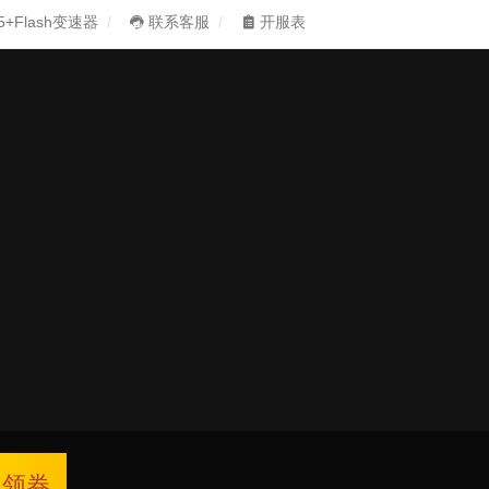
5+Flash变速器
联系客服
开服表
领券