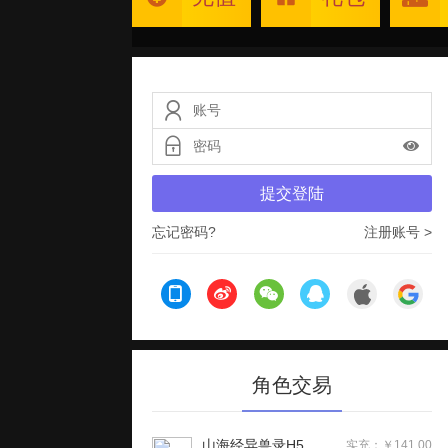
提交登陆
忘记密码?
注册账号 >
角色交易
山海经异兽录H5
实充：￥141.00