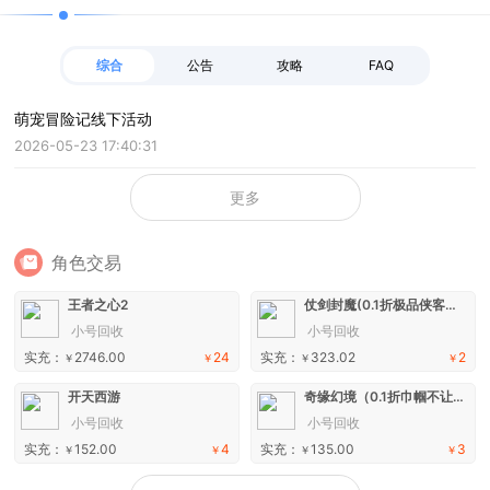
综合
公告
攻略
FAQ
萌宠冒险记线下活动
2026-05-23 17:40:31
更多
角色交易
王者之心2
仗剑封魔(0.1折极品侠客任选)H5
小号回收
小号回收
实充：
2746.00
24
实充：
323.02
2
￥
￥
￥
￥
开天西游
奇缘幻境（0.1折巾帼不让须眉）H5
小号回收
小号回收
实充：
152.00
4
实充：
135.00
3
￥
￥
￥
￥