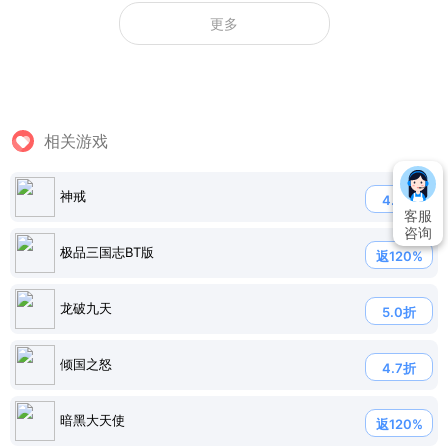
更多
相关游戏
神戒
4.7折
客服
咨询
极品三国志BT版
返120%
龙破九天
5.0折
倾国之怒
4.7折
暗黑大天使
返120%