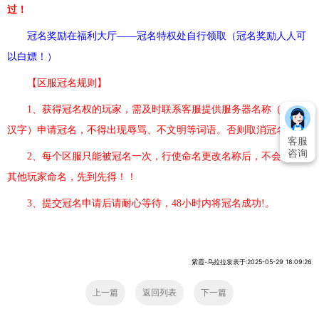
过！
冠名奖励在福利大厅
——冠名特权处自行领取
（
冠名奖励人人可
以白嫖！
）
【区服冠名规则】
1、获得冠名权的玩家，需及时联系客服提供服务器名称（2-6个
汉字）申请冠名，不得出现辱骂、不文明等词语。否则取消冠名权。
客服
咨询
2、每个区服只能被冠名一次，行使命名更改名称后，不会再次被
其他玩家命名，先到先得！！
3、提交冠名申请后请耐心等待，48小时内将冠名成功!。
紫霞-乌拉拉发表于:2025-05-29 18:09:26
上一篇
返回列表
下一篇