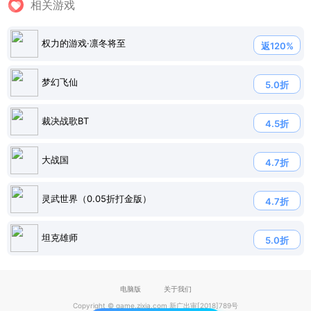
相关游戏
权力的游戏·凛冬将至
返120%
梦幻飞仙
5.0折
裁决战歌BT
4.5折
大战国
4.7折
灵武世界（0.05折打金版）
4.7折
坦克雄师
5.0折
电脑版
关于我们
Copyright © game.zixia.com 新广出审[2018]789号