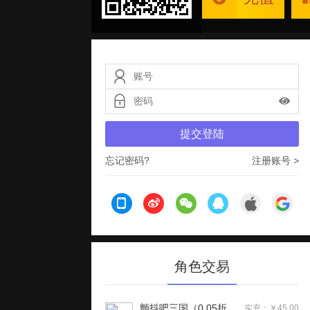
提交登陆
忘记密码?
注册账号 >
角色交易
颤抖吧三国（0.05折龙图神威）H5
实充：￥45.00