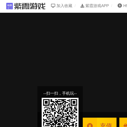
加入收藏
紫霞游戏APP
H
--扫一扫，手机玩--
充值