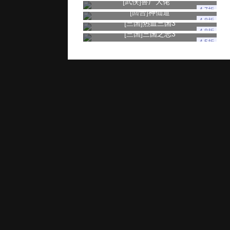
[武侠]
兽厂大佬
4.7折
[回合]
神仙道
4.8折
[三国]
热血三国3
4.8折
[三国]
三国之志3
4.5折
玩家服务
推广奖励
家长监控
用户协议
健康游戏忠告：抵制不良游戏 拒绝盗版游戏 注意自我保护 