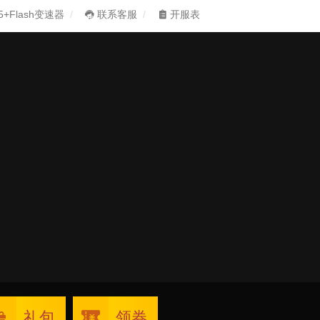
5+Flash变速器
联系客服
开服表
礼包
领券