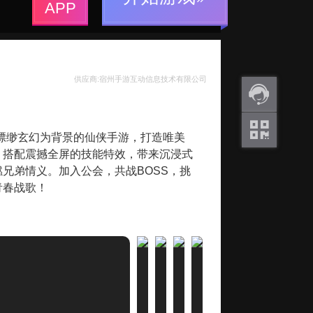
APP
供应商:宿州手游互动信息技术有限公司
返利
以缥缈玄幻为背景的仙侠手游，打造唯美
咨询
，搭配震撼全屏的技能特效，带来沉浸式
关注
兄弟情义。加入公会，共战BOSS，挑
微信
青春战歌！