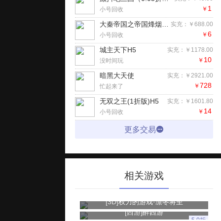
1
￥
小号回收
大秦帝国之帝国烽烟（七日登录侠女同游）手游
实充：￥688.00
6
￥
小号回收
城主天下H5
实充：￥1178.00
10
￥
没时间玩
暗黑大天使
实充：￥2921.00
728
￥
忙起来了
无双之王(1折版)H5
实充：￥1601.80
14
￥
小号回收
更多交易
相关游戏
[3D]
权力的游戏·凛冬将至
[西游]
醉西游
5.0折