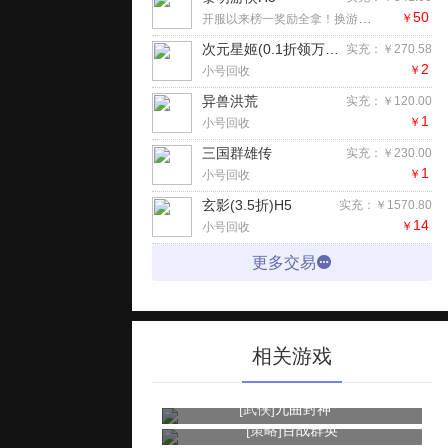
50
开服以来榜一奖励全拿！换游玩！拿去
￥
次元星姬(0.1折领万抽送12星)手游
实充：￥270.58
2
￥
小号回收
异兽洪荒
实充：￥120.00
1
￥
小号回收
三国群雄传
实充：￥230.00
1
￥
小号回收
玄影(3.5折)H5
实充：￥1570.80
14
￥
小号回收
更多交易
相关游戏
[武侠]
九曲封神
[策略]
百战群英