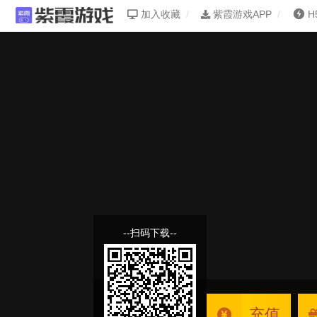
加入收藏
紫霞游戏APP
H
--扫码下载--
充值