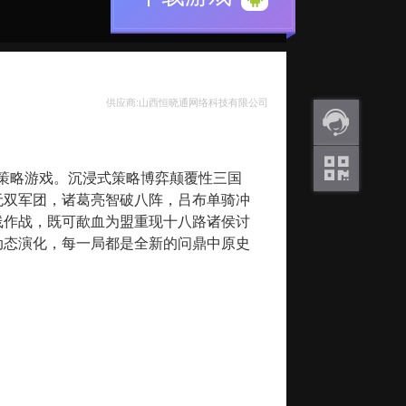
供应商:山西恒晓通网络科技有限公司
返利
的策略游戏。沉浸式策略博弈颠覆性三国
咨询
无双军团，诸葛亮智破八阵，吕布单骑冲
关注
线作战，既可歃血为盟重现十八路诸侯讨
微信
动态演化，每一局都是全新的问鼎中原史