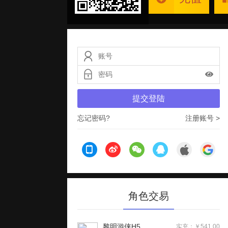
提交登陆
忘记密码?
注册账号 >
角色交易
黎明游侠H5
实充：￥541.00