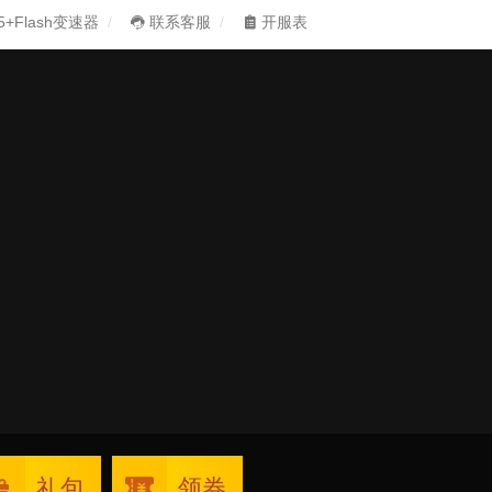
5+Flash变速器
联系客服
开服表
礼包
领券