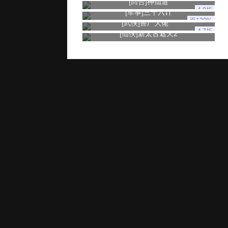
[回合]
神仙道
4.8折
[军事]
三十六计
返120%
[武侠]
兽厂大佬
4.7折
[仙侠]
新太古遮天2
玩家服务
推广奖励
家长监控
用户协议
健康游戏忠告：抵制不良游戏 拒绝盗版游戏 注意自我保护 