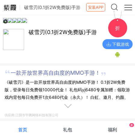
破雪刃(0.1折2W免费版)手游
安装APP
折
破雪刃(0.1折2W免费版)手游
下载游戏
一款开放世界高自由度的MMO手游！
《破雪刃》是一款开放世界高自由度的MMO手游！ 0.1折2W免费
版，登录每日免费领10000代金！ 礼包码yj6480专属加赠：领取游
戏内背包每日免费开1次6480代金（永久）！ 白虹、邀月、灼颜、
幽夜、地藏五大职业任君选择，红颜助战，变身天神，三界混沌，
妖魔当道，成佛入魔，皆由你心，你是否能成为一方之主，制霸三
供应商:江阴市宇腾网络科技有限公司
界！
折
首页
礼包
福利