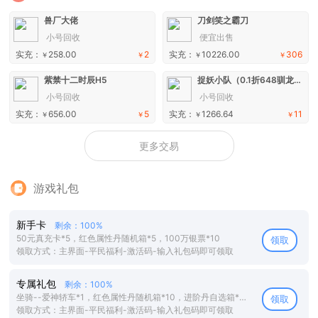
兽厂大佬
刀剑笑之霸刀
小号回收
便宜出售
实充：
258.00
2
实充：
10226.00
306
￥
￥
￥
￥
紫禁十二时辰H5
捉妖小队（0.1折648驯龙免费版）H5
小号回收
小号回收
实充：
656.00
5
实充：
1266.64
11
￥
￥
￥
￥
更多交易
游戏礼包
新手卡
剩余：100%
50元真充卡*5，红色属性丹随机箱*5，100万银票*10
领取
领取方式：主界面-平民福利-激活码-输入礼包码即可领取
专属礼包
剩余：100%
坐骑--爱神轿车*1，红色属性丹随机箱*10，进阶丹自选箱*100
领取
领取方式：主界面-平民福利-激活码-输入礼包码即可领取