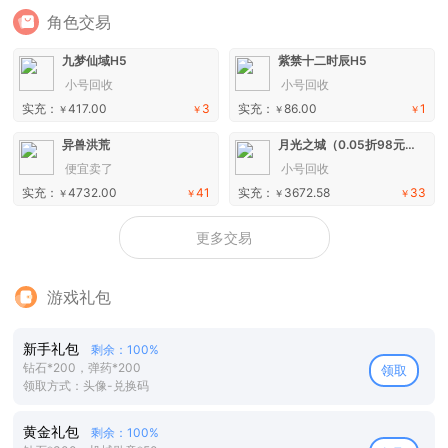
角色交易
九梦仙域H5
紫禁十二时辰H5
小号回收
小号回收
实充：
417.00
3
实充：
86.00
1
￥
￥
￥
￥
异兽洪荒
月光之城（0.05折98元真买断版）H5
便宜卖了
小号回收
实充：
4732.00
41
实充：
3672.58
33
￥
￥
￥
￥
更多交易
游戏礼包
新手礼包
剩余：100%
钻石*200，弹药*200
领取
领取方式：头像-兑换码
黄金礼包
剩余：100%