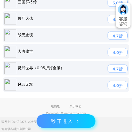
三国群将传
5.0折
兽厂大佬
客服
4.7折
咨询
战无止境
4.7折
大唐盛世
4.0折
灵武世界（0.05折打金版）
4.7折
风云无双
4.0折
电脑版
关于我们
Copyright © game.zixia.com
秒开进入
琼网文[2019]2375-206号
琼ICP备2023004832号
海南溪谷科技有限公司