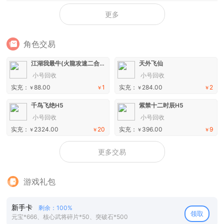
更多
角色交易
江湖我最牛(火龍攻速二合一)手游
天外飞仙
小号回收
小号回收
实充：
88.00
1
实充：
284.00
2
￥
￥
￥
￥
千鸟飞绝H5
紫禁十二时辰H5
小号回收
小号回收
实充：
2324.00
20
实充：
396.00
9
￥
￥
￥
￥
更多交易
游戏礼包
新手卡
剩余：100%
领取
元宝*666、核心武将碎片*50、突破石*500