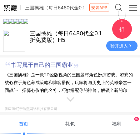
三国擒雄（每日6480代金0.1
安装APP
折免费版）H5
折
三国擒雄（每日6480代金0.1
折免费版）H5
秒开进入
书写属于自己的三国霸业
《三国擒雄》是一款2D竖版视角的三国题材角色扮演游戏。游戏的
核心在于角色养成策略和阵容搭配，玩家将与历史上的英雄豪杰一
同战斗，招募心仪的的名将，巧妙搭配你的神兽，解锁全新的印
玺，通过不断地探索游戏机制，研究各种阵容组合和战术，在无数
的战斗中战胜不同的对手，书写属于自己的三国霸业。
供应商:辽宁游燕网络科技有限公司
折
首页
礼包
福利