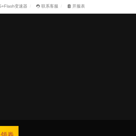
5+Flash变速器
联系客服
开服表
领券