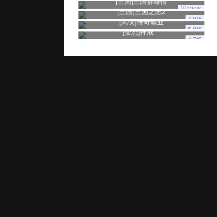
[三国]
三国群雄传
返120%
[三国]
三国之志2
4.0折
[武侠]
传奇霸业
5.0折
[变态]
神戒
4.7折
玩家服务
推广奖励
家长监控
用户协议
健康游戏忠告：抵制不良游戏 拒绝盗版游戏 注意自我保护 