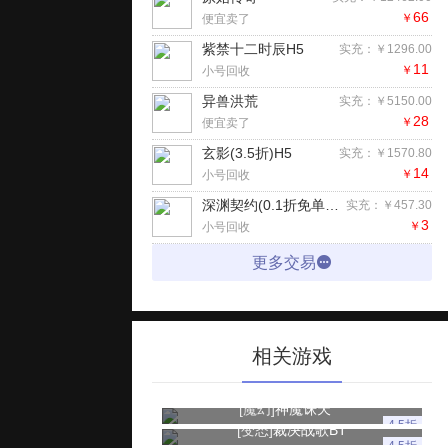
66
￥
便宜卖了
紫禁十二时辰H5
实充：￥1296.00
11
￥
小号回收
异兽洪荒
实充：￥5150.00
28
￥
便宜卖了
玄影(3.5折)H5
实充：￥1570.80
14
￥
小号回收
深渊契约(0.1折免单版)H5
实充：￥457.30
3
￥
小号回收
更多交易
相关游戏
[魔幻]
神魔诛天
4.5折
[变态]
裁决战歌BT
4.5折