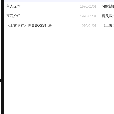
单人副本
5倍挂
1970/01/01
宝石介绍
魔灵激
1970/01/01
《上古诸神》世界BOSS打法
《上古
1970/01/01