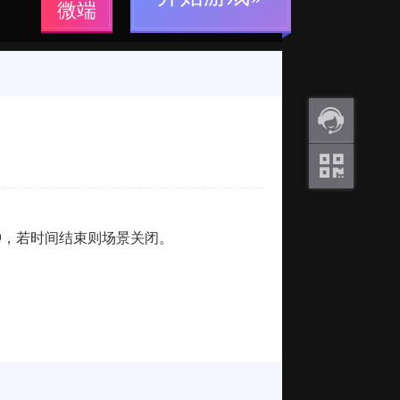
微端
返利
咨询
关注
微信
0分钟，若时间结束则场景关闭。