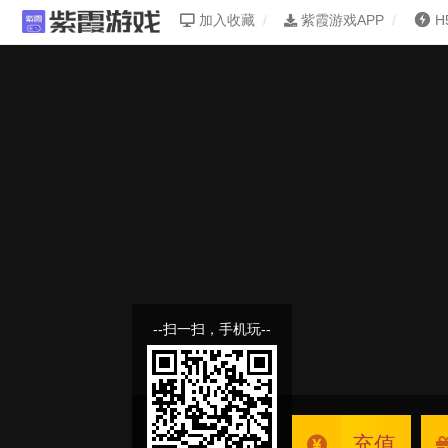
加入收藏
紫霞游戏APP
H
--扫一扫，手机玩--
充值