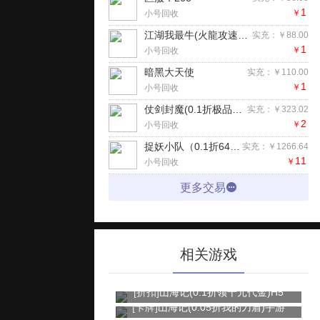
1
￥
小号回收
江湖我最牛(火龍攻速二合一)手游
实充：￥88.00
1
￥
小号回收
暗黑大天使
实充：￥110.00
1
￥
小号回收
仗剑封魔(0.1折极品侠客任选)H5
实充：￥323.02
2
￥
小号回收
捉妖小队（0.1折648驯龙免费版）H5
实充：￥1266.64
11
￥
小号回收
更多交易
相关游戏
[折扣]
山海记(0.1折领千元代金)H5
[卡牌]
山海记(0.05折我的刀盾)手游