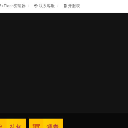
5+Flash变速器
联系客服
开服表
礼包
领券