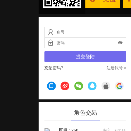
提交登陆
忘记密码?
注册账号 >
角色交易
区服：268
实充：￥36.00