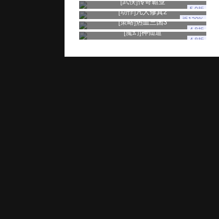
[武侠]
传奇霸业
5.0折
[动作]
凡人修真2
返120%
[策略]
热血三国3
4.8折
[魔幻]
神仙道
4.8折
玩家服务
推广奖励
家长监控
用户协议
健康游戏忠告：抵制不良游戏 拒绝盗版游戏 注意自我保护 