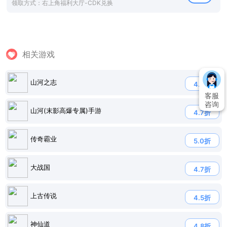
领取方式：右上角福利大厅-CDK兑换
相关游戏
山河之志
4.8折
客服
咨询
山河(末影高爆专属)手游
4.7折
传奇霸业
5.0折
大战国
4.7折
上古传说
4.5折
神仙道
4.8折