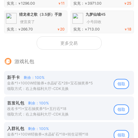
实充：
1296.00
11
实充：
3971.00
25
￥
￥
￥
￥
猎龙者之歌（3.5折）手游
九梦仙域H5
便宜卖了
小号回收
实充：
266.70
20
实充：
713.00
18
￥
￥
￥
￥
更多交易
游戏礼包
新手卡
剩余：100%
金条*1+1000W经验券+水晶矿石*28+宝石抽奖券*5
领取
领取方式：右上角福利大厅-CDK兑换
首发礼包
剩余：100%
改名卡*1+宝石抽奖券*5+五行石*18
领取
领取方式：右上角福利大厅-CDK兑换
入群礼包
剩余：100%
金条*1+100W经验券+水晶矿石*18+转生证明*18
领取