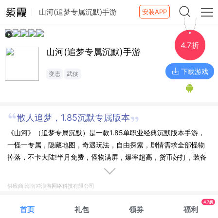
山河(追梦专属沉默)手游
安装APP
4.7折
山河(追梦专属沉默)手游
下载游戏
变态
武侠
散人追梦，1.85沉默专属版本
《山河》（追梦专属沉默）是一款1.85单职业经典沉默版本手游，
一怪一专属，隐藏地图，奇遇玩法，自由探索，剧情需求全部怪物
掉落，不卡大陆!半月免费，怪物满屏，爆率超高，货币好打，装备
属性强大，打到一件当前大陆打怪无压力，散人天堂!
供应商:海南冲浪游网络科技有限公司
4.7折
首页
礼包
领券
福利