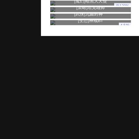
[魔幻]
暗黑大天使
返120%
[策略]
坦克雄师
[武侠]
九曲封神
[变态]
神戒BT
4.5折
玩家服务
推广奖励
家长监控
用户协议
健康游戏忠告：抵制不良游戏 拒绝盗版游戏 注意自我保护 