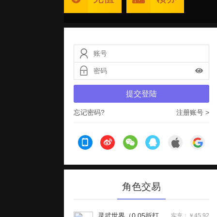
提交登陆
忘记密码?
注册账号 >
角色交易
灵武世界（0.05折打金版）
实充：￥45.92