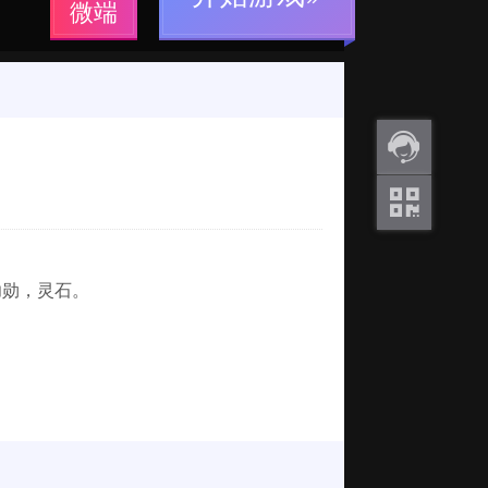
微端
返利
咨询
关注
微信
勋，灵石。