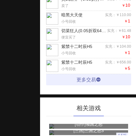
10
￥
卖了
暗黑大天使
实充：￥110.00
1
￥
小号回收
切菜狂人(0.05折双6480代金劵)H5
实充：￥61.48
10
￥
便宜买了
紫禁十二时辰H5
实充：￥104.00
1
￥
小号回收
紫禁十二时辰H5
实充：￥656.00
5
￥
小号回收
更多交易
相关游戏
[动作]
倾国之怒
[三国]
三国之志3
4.5折