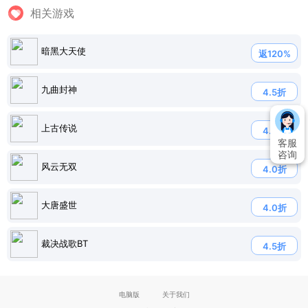
相关游戏
暗黑大天使
返120%
九曲封神
4.5折
上古传说
4.5折
客服
咨询
风云无双
4.0折
大唐盛世
4.0折
裁决战歌BT
4.5折
电脑版
关于我们