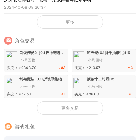
2024-10-08 05:26:37
更多
角色交易
口袋精灵2（0.1折神宠进化）手游
逆天纪(0.1折千抽豪礼)H5
小号回收
小号回收
实充：
9303.70
83
实充：
219.57
3
￥
￥
￥
￥
剑与魔法（0.1折装甲集结）H5
紫禁十二时辰H5
小号回收
小号回收
实充：
52.69
1
实充：
86.00
1
￥
￥
￥
￥
更多交易
游戏礼包