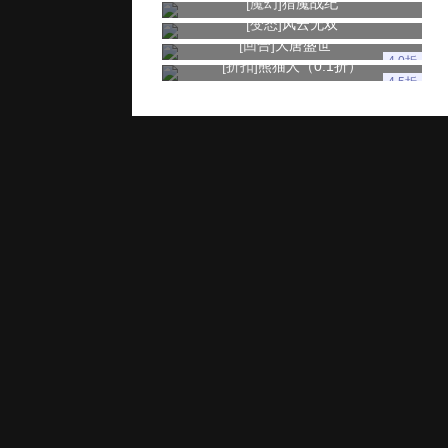
[魔幻]
猎魔战纪
[变态]
风云无双
[回合]
大唐盛世
4.0折
[折扣]
熊猫人（0.1折）
4.5折