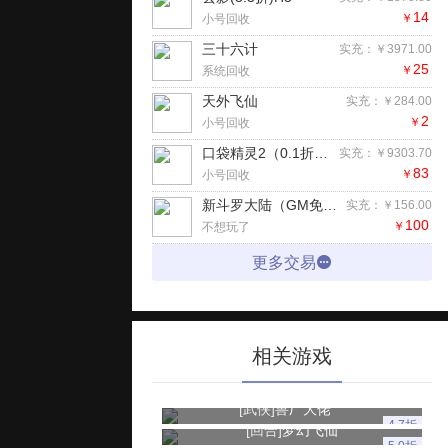
14
￥
小号回收
三十六计
实充：￥3971.00
25
￥
系统回收
天外飞仙
实充：￥284.00
2
￥
小号回收
口袋精灵2（0.1折神宠进化）手游
实充：￥9303.70
83
￥
小号回收
新斗罗大陆（GM免费版）手游
实充：￥156.00
100
￥
不想玩了
更多交易
相关游戏
[武侠]
兽厂大佬
4.7折
[回合]
梦幻飞仙
5.0折