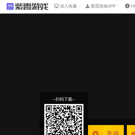
加入收藏
紫霞游戏APP
H
--扫码下载--
充值