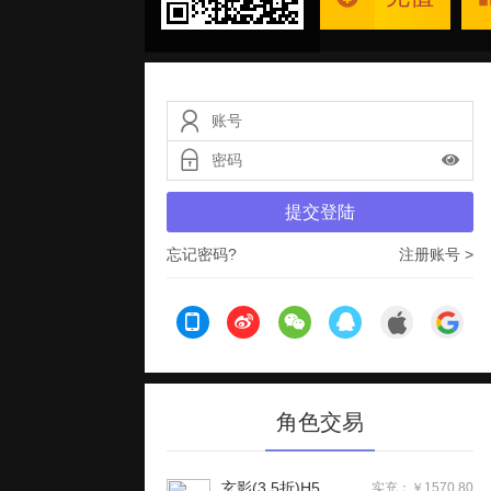
提交登陆
忘记密码?
注册账号 >
角色交易
玄影(3.5折)H5
实充：￥1570.80