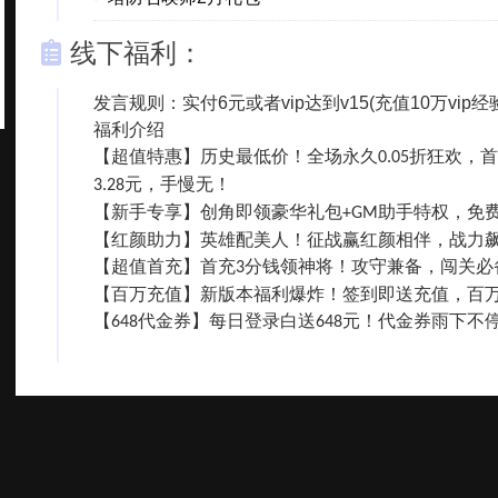
线下福利：
发言规则：实付6元或者vip达到v15(充值10万vip经
福利介绍
【超值特惠】历史最低价！全场永久
折狂欢，首
0.05
元，手慢无！
3.28
【新手专享】创角即领豪华礼包
助手特权，免
+GM
【红颜助力】英雄配美人！征战赢红颜相伴，战力
【超值首充】首充
分钱领神将！攻守兼备，闯关必
3
【百万充值】新版本福利爆炸！签到即送充值，百
【
代金券】每日登录白送
元！代金券雨下不
648
648