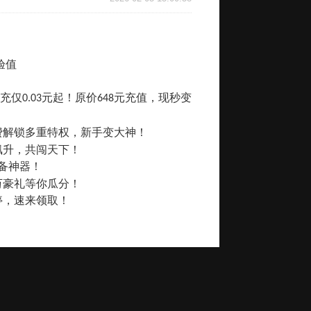
验值
充仅
元起！原价
元充值，现秒变
0.03
648
费解锁多重特权，新手变大神！
飙升，共闯天下！
备神器！
万豪礼等你瓜分！
停，速来领取！