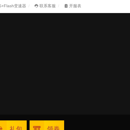
5+Flash变速器
联系客服
开服表
礼包
领券