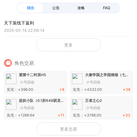
综合
公告
攻略
FAQ
天下策线下返利
2026-05-14 22:06:14
更多
角色交易
紫禁十二时辰H5
大秦帝国之帝国烽烟（七日登录侠女同游）手游
小号回收
小号回收
实充：
396.00
8
实充：
4332.00
38
￥
￥
￥
￥
捉妖小队（0.1折648驯龙免费版）H5
王者之心2
小号回收
小号回收
实充：
1266.64
11
实充：
3766.00
33
￥
￥
￥
￥
更多交易