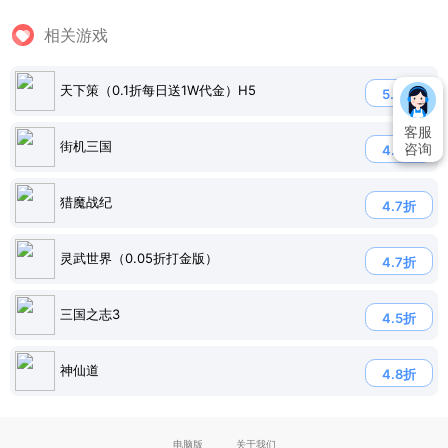
相关游戏
天下策（0.1折每日送1W代金）H5
5.0折
客服
街机三国
咨询
4.9折
猎魔战纪
4.7折
灵武世界（0.05折打金版）
4.7折
三国之志3
4.5折
神仙道
4.8折
电脑版
关于我们