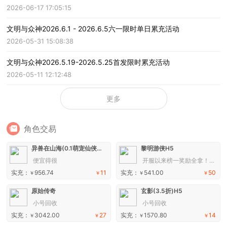
2026-06-17 17:05:15
文明与众神2026.6.1 - 2026.6.5六一限时单日累充活动
2026-05-31 15:08:38
文明与众神2026.5.19-2026.5.25首发限时累充活动
2026-05-11 12:12:48
更多
角色交易
异兽在山海(0.1萌宠仙侠高爆版)H5
黎明游侠H5
便宜得很
开服以来榜一奖励全拿！换游玩！拿去
实充：
956.74
11
实充：
541.00
50
￥
￥
￥
￥
原始传奇
玄影(3.5折)H5
小号回收
小号回收
实充：
3042.00
27
实充：
1570.80
14
￥
￥
￥
￥