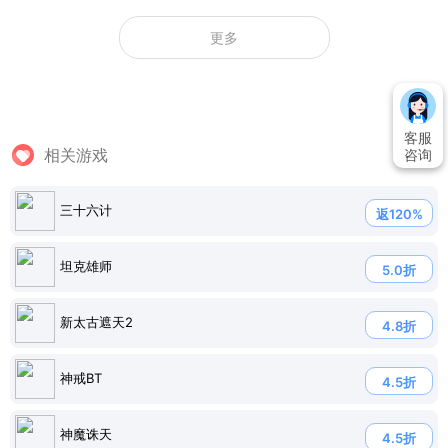
更多
客服
相关游戏
咨询
三十六计
返120%
坦克雄师
5.0折
新太古遮天2
4.8折
神戒BT
4.5折
神魔诛天
4.5折