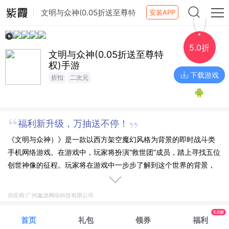
文明与众神(0.05折送至尊特
安装APP
权)手游
5.0折
文明与众神(0.05折送至尊特
权)手游
下载游戏
折扣
二次元
福利新升级，万抽送不停！
《文明与众神）》是一款以西方架空魔幻风格为背景的即时战斗类
手机网络游戏。在游戏中，玩家将扮演“救世团”成员，踏上寻找五位
创世神像的征程。玩家将在游戏中一步步了解到这个世界的背景，
自身之前的经历，通过寻求伙伴，强化武器提升自己，通过加入佣
兵团获得大家的帮助，与此同时，玩家还可以通过自身或多人组队
供应商:广州鑫游网络科技有限公司
对世界中的邪恶发起征讨以获得更加强力的武器装备，除此之外，
5.0折
通过竞技场，佣兵之王，泳池派对等玩法还可以让玩家一步一步成
首页
礼包
领券
福利
为这个世界的救世主，最终拯救这个世界。通过游戏，玩家能够获