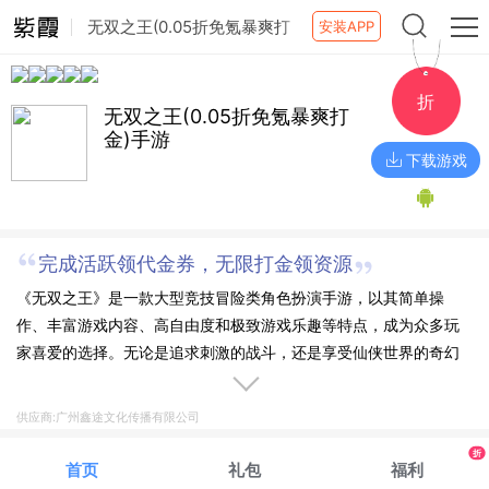
无双之王(0.05折免氪暴爽打
安装APP
金)手游
折
无双之王(0.05折免氪暴爽打
金)手游
下载游戏
完成活跃领代金券，无限打金领资源
《无双之王》是一款大型竞技冒险类角色扮演手游，以其简单操
作、丰富游戏内容、高自由度和极致游戏乐趣等特点，成为众多玩
家喜爱的选择。无论是追求刺激的战斗，还是享受仙侠世界的奇幻
冒险，这款游戏都能够满足玩家的需求。快来下载《无双之王》，
一起进入仙侠世界，展开一场精彩的冒险之旅吧！
供应商:广州鑫途文化传播有限公司
折
首页
礼包
福利