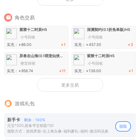
角色交易
紫禁十二时辰H5
深渊契约(0.1折免单版)H5
小号回收
小号回收
实充：
86.00
1
实充：
457.30
3
￥
￥
￥
￥
异兽在山海(0.1萌宠仙侠高爆版)H5
紫禁十二时辰H5
便宜得很
小号回收
实充：
956.74
11
实充：
136.00
1
￥
￥
￥
￥
更多交易
游戏礼包
新手卡
剩余：100%
元宝*200,装备寻宝钥匙*20
领取
领取方式：游戏界面-右上角头像-福利豪礼-福利-激活码兑换