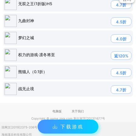
无双之王(1折版)H5
4.7折
九曲封神
4.5折
梦幻之城
4.0折
权力的游戏·凛冬将至
返120%
熊猫人（0.1折）
4.5折
战无止境
4.7折
电脑版
关于我们
Copyright © game.zixia.com 新出审字[2013]1677号
下载游戏
琼网文[2019]2375-206号
琼ICP备2023004832号
海南溪谷科技有限公司