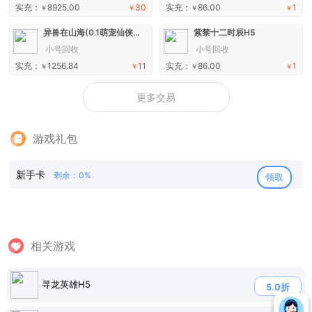
实充：
8925.00
30
实充：
86.00
1
￥
￥
￥
￥
异兽在山海(0.1萌宠仙侠高爆版)H5
紫禁十二时辰H5
小号回收
小号回收
实充：
1256.84
11
实充：
86.00
1
￥
￥
￥
￥
更多交易
游戏礼包
新手卡
剩余：0%
领取
相关游戏
寻龙英雄H5
5.0折