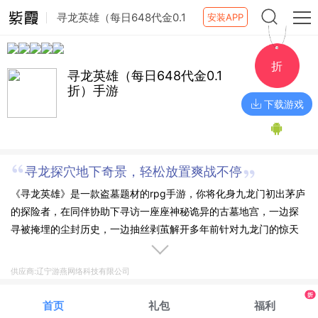
寻龙英雄（每日648代金0.1
安装APP
折）手游
折
寻龙英雄（每日648代金0.1
折）手游
下载游戏
寻龙探穴地下奇景，轻松放置爽战不停
《寻龙英雄》是一款盗墓题材的rpg手游，你将化身九龙门初出茅庐
的探险者，在同伴协助下寻访一座座神秘诡异的古墓地宫，一边探
寻被掩埋的尘封历史，一边抽丝剥茧解开多年前针对九龙门的惊天
阴谋；冒险途中你能结识各色俊男美女战斗伙伴，携手组队大幅提
升战力，还能捕获萌宠、驯服坐骑，一同开启这场充满未知与刺激
供应商:辽宁游燕网络科技有限公司
的炫酷探险之旅。
折
首页
礼包
福利