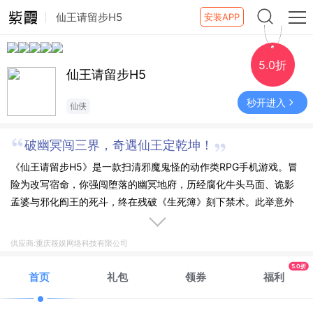
仙王请留步H5
安装APP
5.0折
仙王请留步H5
秒开进入
仙侠
破幽冥闯三界，奇遇仙王定乾坤！
《仙王请留步H5》是一款扫清邪魔鬼怪的动作类RPG手机游戏。冒
险为改写宿命，你强闯堕落的幽冥地府，历经腐化牛头马面、诡影
孟婆与邪化阎王的死斗，终在残破《生死簿》刻下禁术。此举意外
惊醒了沉沦的地藏菩萨，获其泣血警示：幽冥之乱仅是表象，三界
失衡的根源，深藏于诸神陨落之秘与窃天的魔影之中！
供应商:重庆筱娱网络科技有限公司
5.0折
首页
礼包
领券
福利