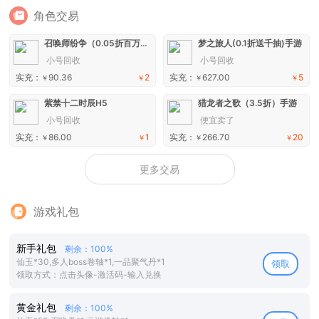
角色交易
召唤师纷争（0.05折百万代金狂潮）H5
梦之旅人(0.1折送千抽)手游
小号回收
小号回收
实充：
90.36
2
实充：
627.00
5
￥
￥
￥
￥
紫禁十二时辰H5
猎龙者之歌（3.5折）手游
小号回收
便宜卖了
实充：
86.00
1
实充：
266.70
20
￥
￥
￥
￥
更多交易
游戏礼包
新手礼包
剩余：100%
仙玉*30,多人boss卷轴*1,一品聚气丹*1
领取
领取方式：点击头像-激活码-输入兑换
黄金礼包
剩余：100%