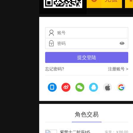
提交登陆
忘记密码?
注册账号 >
角色交易
紫禁十二时辰H5
实充：￥86.00