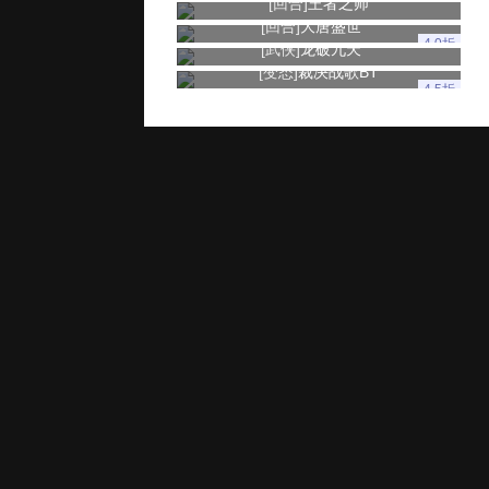
[回合]
王者之师
[回合]
大唐盛世
4.0折
[武侠]
龙破九天
[变态]
裁决战歌BT
4.5折
玩家服务
推广奖励
家长监控
用户协议
健康游戏忠告：抵制不良游戏 拒绝盗版游戏 注意自我保护 