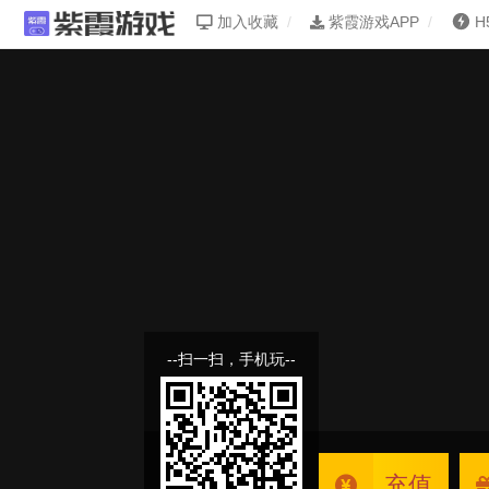
加入收藏
紫霞游戏APP
H
--扫一扫，手机玩--
充值