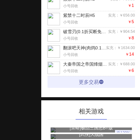
1
￥
小号回收
紫禁十二时辰H5
实充：￥656.00
5
￥
小号回收
破雪刃(0.1折买断免费版)手游
实充：￥904.54
8
￥
小号回收
翻滚吧天神(肉鸽0.1折西游塔防)H5
实充：￥1634.00
14
￥
小号回收
大秦帝国之帝国烽烟（七日登录侠女同游）手游
实充：￥688.00
6
￥
小号回收
更多交易
相关游戏
[策略]
极品三国志BT版
返120%
[武侠]
大战国