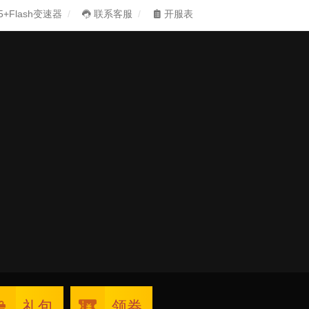
5+Flash变速器
联系客服
开服表
礼包
领券