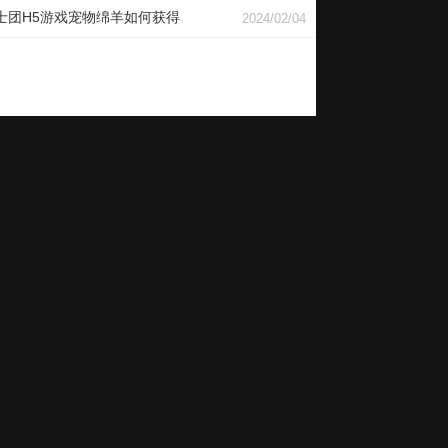
士团H5游戏宠物绵羊如何获得
2024/02/04
合18岁以上使用