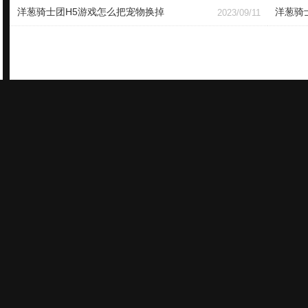
洋葱骑士团H5游戏怎么把宠物换掉
洋葱骑
2023/09/11
谨防受骗上当 适度游戏益脑 沉迷游戏伤身 合理安排时间 享受健康生活 适龄提示：适