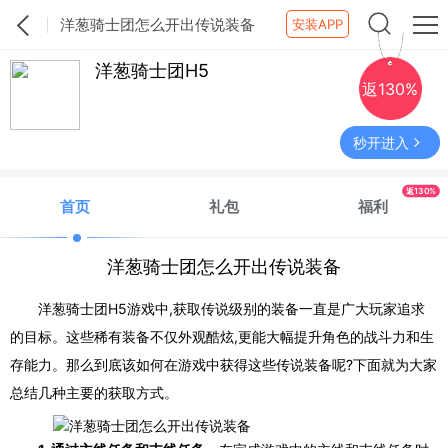
洋葱骑士团怎么开出传说装备
安装APP
洋葱骑士团H5
返130%
秒开进入
返130%
首页
礼包
福利
洋葱骑士团怎么开出传说装备
洋葱骑士团H5游戏中,获取传说级别的装备一直是广大玩家追求
的目标。这些稀有装备不仅外观酷炫,更能大幅提升角色的战斗力和生
存能力。那么到底该如何在游戏中获得这些传说装备呢?下面就为大家
总结几种主要的获取方式。