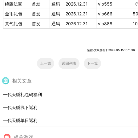
绝版法宝
首发
通码
2026.12.31
vip555
《
金币礼包
首发
通码
2026.12.31
vip666
5
真气礼包
首发
通码
2026.12.31
vip888
1
紫霞-文斌发表于:2025-05-15 10:11:36
上一篇
返回列表
下一篇
相关文章
一代天骄礼包码福利
一代天骄线下返利
一代天骄单日返利
相关游戏