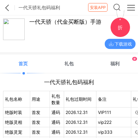
一代天骄礼包码福利
安装APP
一代天骄（代金买断版）手游
折
下载游戏
折
首页
礼包
福利
一代天骄礼包码福利
礼包
礼包名称
用途
礼包过期时间
备注
礼
数量
绝版时装
首发
通码
2026.12.31
VIP111
《
绝版灵相
首发
通码
2026.12.31
vip222
《
绝版灵宠
首发
通码
2026.12.31
vip333
《