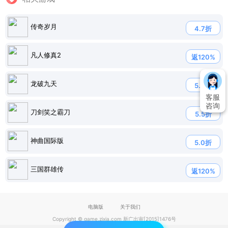
传奇岁月
4.7折
凡人修真2
返120%
龙破九天
5.0折
客服
咨询
刀剑笑之霸刀
5.5折
神曲国际版
5.0折
三国群雄传
返120%
电脑版
关于我们
Copyright © game.zixia.com 新广出审[2015]1476号