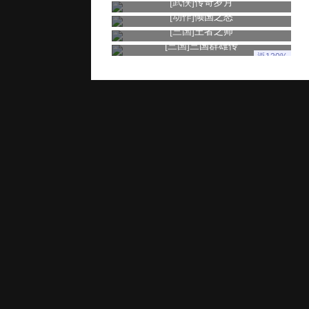
[武侠]
传奇岁月
[动作]
倾国之怒
[三国]
王者之师
[三国]
三国群雄传
返120%
玩家服务
推广奖励
家长监控
用户协议
健康游戏忠告：抵制不良游戏 拒绝盗版游戏 注意自我保护 