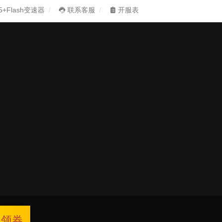
5+Flash变速器
联系客服
开服表
领券