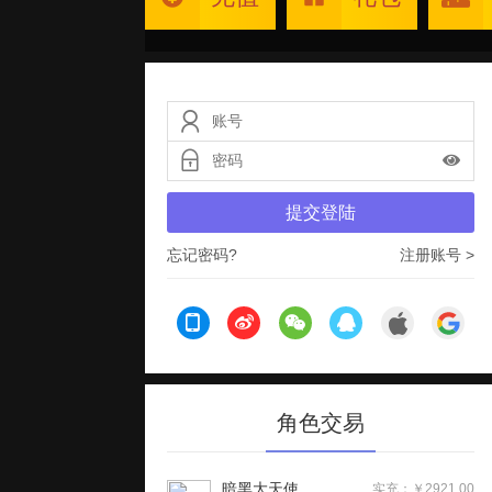
提交登陆
忘记密码?
注册账号 >
角色交易
暗黑大天使
实充：￥2921.00