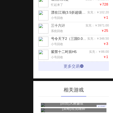
728
￥
忙起来了
漂在江湖(3.5折超级返利版)H5
实充：￥102.20
1
￥
小号回收
三十六计
实充：￥3971.00
25
￥
系统回收
号令天下2（三国0.05折买断版）手游
实充：￥346.50
3
￥
小号回收
紫禁十二时辰H5
实充：￥86.00
1
￥
小号回收
更多交易
相关游戏
[回合]
大唐盛世
4.0折
[策略]
坦克雄师