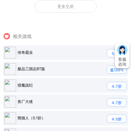
更多交易
相关游戏
传奇霸业
5.0折
客服
咨询
极品三国志BT版
返120%
猎魔战纪
4.7折
兽厂大佬
4.7折
熊猫人（0.1折）
4.5折