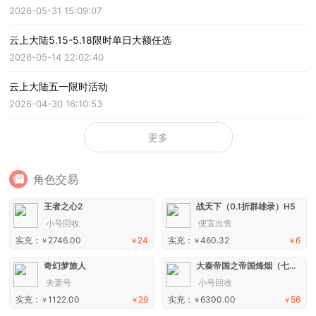
2026-05-31 15:09:07
云上大陆5.15-5.18限时单日大额任选
2026-05-14 22:02:40
云上大陆五一限时活动
2026-04-30 16:10:53
更多
角色交易
王者之心2
战天下（0.1折群雄录）H5
小号回收
便宜出售
实充：
2746.00
24
实充：
460.32
6
￥
￥
￥
￥
奇幻梦旅人
大秦帝国之帝国烽烟（七日登录侠女同游）手游
夫妻号
小号回收
实充：
1122.00
29
实充：
6300.00
56
￥
￥
￥
￥