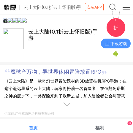
云上大陆(0.1折云上怀旧版)手
安装APP
游
折
云上大陆(0.1折云上怀旧版)手
游
下载游戏
魔球产万物，异世界休闲冒险放置RPG
《云上大陆》是一款奇幻世界冒险题材的3D放置挂机RPG手游；在
这个遥远星系的云上大陆，玩家将扮演一名冒险者，在俄刻阿诺斯
之神的庇护下，一路探险来到了欧斯之城，加入冒险者公会与智慧
高超的矮人族、身手敏捷的精灵族一起并肩作战，抵御邪恶龙族和
强大兽人族的入侵、通过欧斯勇者竞技场层层选拔、驯服幼龙、收
供应商:广州鑫游网络科技有限公司
服坐骑，完成勇者试炼，接受女神的“英雄王者”授勋，成为云上大陆
折
的守护者，守护云上大陆和平！
首页
福利