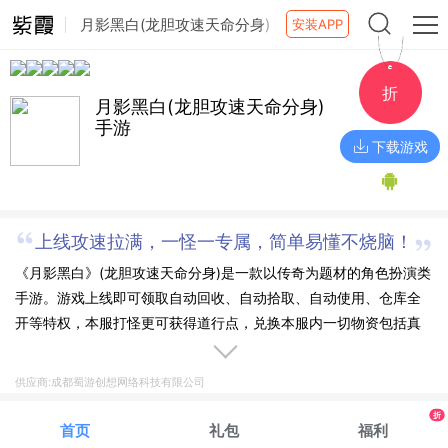
月影黑白(龙胆攻速天命分身)
安装APP
手游
折
月影黑白(龙胆攻速天命分身)
手游
下载游戏
上线攻速拉满，一怪一专属，简单易懂不烧脑！
《月影黑白》(龙胆攻速天命分身)是一款以传奇为题材的角色扮演类
手游。游戏上线即可领取自动回收、自动拾取、自动使用、仓库全
开等特权，本服打怪更可获得道行点，兑换本服内一切物资包括真
实充值，大量刷新妖王、福利BOSS、体验天命人的成长，所有
BOSS爆一切货币，真正的货币BOSS服，打BOSS你就有一切！玩
供应商:成都蜀游创想网络科技有限公司
儿法内容超级丰富，一切都是免费，杀怪即可，你的时间非常值
折
钱！
首页
礼包
福利