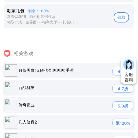
独家礼包
剩余：100%
新春烟花*6、随机时装部件盒
领取
领取方式：主界面---福利大厅---礼包CDK
相关游戏
月影黑白(无限代金送送送)手游
4.7折
客服
咨询
百战群英
4.7折
传奇霸业
5.0折
凡人修真2
返120%