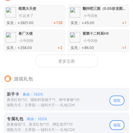
暗黑大天使
颤抖吧三国（0.05折龙图神威）H5
忙起来了
小号回收
实充：
2921.00
728
实充：
45.00
1
￥
￥
￥
￥
兽厂大佬
紫禁十二时辰H5
小号回收
小号回收
实充：
258.00
2
实充：
86.00
1
￥
￥
￥
￥
更多交易
游戏礼包
新手卡
剩余：100%
真充红包*10、随机时装箱子*1、称号卷轴*20
领取
领取方式：主界面---福利大厅---礼包CDK
专属礼包
剩余：100%
新春烟花*3、真充红包*10、绑定龙币*10
领取
领取方式：主界面---福利大厅---礼包CDK