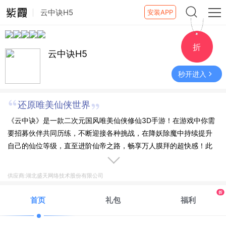
云中诀H5
安装APP
折
云中诀H5
秒开进入
还原唯美仙侠世界
《云中诀》是一款二次元国风唯美仙侠修仙3D手游！在游戏中你需
要招募伙伴共同历练，不断迎接各种挑战，在降妖除魔中持续提升
自己的仙位等级，直至进阶仙帝之路，畅享万人膜拜的超快感！此
外游戏倾心设置离线挂机，更有惊喜福利在游戏里等着你！极品时
装，强力伙伴闯关就送！
供应商:湖北盛天网络技术股份有限公司
折
首页
礼包
福利