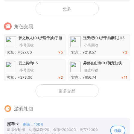
更多
角色交易
梦之旅人(0.1折送千抽)手游
逆天纪(0.1折千抽豪礼)H5
小号回收
小号回收
实充：
627.00
5
实充：
219.57
3
￥
￥
￥
￥
云上契约H5
异兽在山海(0.1萌宠仙侠高爆版)H5
小号回收
便宜得很
实充：
273.00
2
实充：
956.74
11
￥
￥
￥
￥
更多交易
游戏礼包
新手卡
剩余：100%
星愿金珀*5、功德福袋*20、金币*200000、元宝*2000
领取