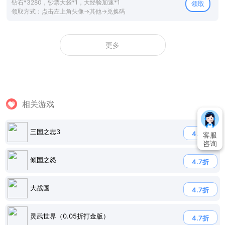
钻石*3280，钞票大袋*1，大经验加速*1
领取
领取方式：点击左上角头像→其他→兑换码
更多
相关游戏
三国之志3
4.5折
客服
咨询
倾国之怒
4.7折
大战国
4.7折
灵武世界（0.05折打金版）
4.7折