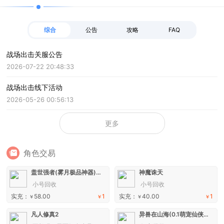
综合
公告
攻略
FAQ
战场出击关服公告
2026-07-22 20:48:33
战场出击线下活动
2026-05-26 00:56:13
更多
角色交易
盖世强者(雾月极品神器)手游
神魔诛天
小号回收
小号回收
实充：
58.00
1
实充：
40.00
1
￥
￥
￥
￥
凡人修真2
异兽在山海(0.1萌宠仙侠高爆版)H5